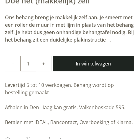
Doe het (makkelijk) zelf
Ons behang breng je makkelijk zelf aan. Je smeert met
een roller de muur in met lijm in plaats van het behang
zelf. Je hebt dus geen onhandige behangtafel nodig. Bij
het behang zit een duidelijke plakinstructie
.
In winkelwagen
Duurzaam
Kinderbehang
|
Levertijd 5 tot 10 werkdagen. Behang wordt op
Rijkswachters
bestelling gemaakt.
|
Lichtblauw
Afhalen in Den Haag kan gratis, Valkenboskade 595.
|
97.4
Betalen met iDEAL, Bancontact, Overboeking of Klarna.
x
280