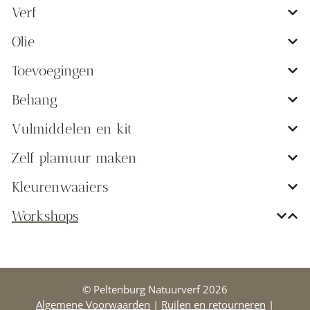
Verf
Olie
Toevoegingen
Behang
Vulmiddelen en kit
Zelf plamuur maken
Kleurenwaaiers
Workshops
© Peltenburg Natuurverf 2026
Algemene Voorwaarden
|
Ruilen en retourneren
|