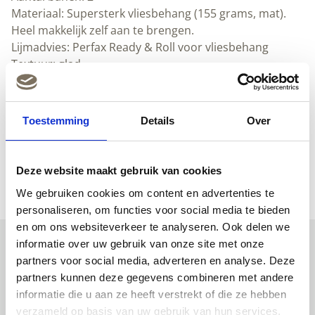
Materiaal: Supersterk vliesbehang (155 grams, mat).
Heel makkelijk zelf aan te brengen.
Lijmadvies: Perfax Ready & Roll voor vliesbehang
Textuur: glad
Herhaalbaar
Afwasbaar
Downloads
Toestemming
Details
Over
(Nederlands) (pdf)
(Engels) (pdf)
Deze website maakt gebruik van cookies
We gebruiken cookies om content en advertenties te
personaliseren, om functies voor social media te bieden
en om ons websiteverkeer te analyseren. Ook delen we
informatie over uw gebruik van onze site met onze
partners voor social media, adverteren en analyse. Deze
Uitgelichte producten
partners kunnen deze gegevens combineren met andere
informatie die u aan ze heeft verstrekt of die ze hebben
verzameld op basis van uw gebruik van hun services.