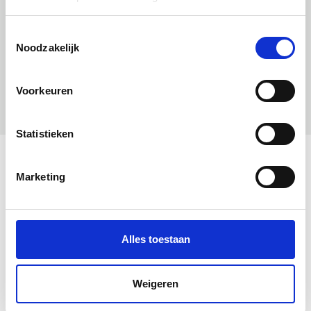
Toestemmingsselectie
Noodzakelijk
Voorkeuren
Statistieken
Marketing
Alles toestaan
Duurzaam Kinderbehang | Rijkswachters | Wit |
Weigeren
97.4 x 280 cm | Kek Amsterdam | Peltenburg