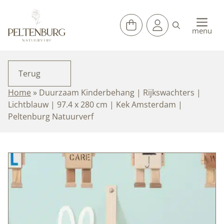
Ga
naar
de
menu
inhoud
Terug
Home
»
Duurzaam Kinderbehang | Rijkswachters |
Lichtblauw | 97.4 x 280 cm | Kek Amsterdam |
Peltenburg Natuurverf