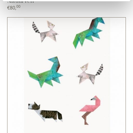
Natuurverf
00
€
80,