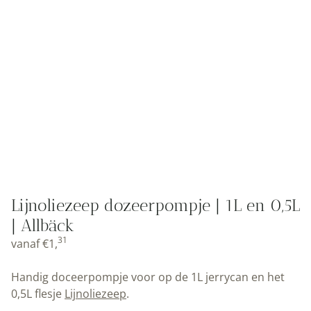
Lijnoliezeep dozeerpompje | 1L en 0,5L
| Allbäck
31
vanaf
€
1,
Handig doceerpompje voor op de 1L jerrycan en het
0,5L flesje
Lijnoliezeep
.