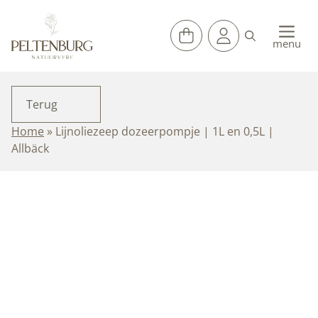
Ga
naar
de
menu
inhoud
Terug
Home
»
Lijnoliezeep dozeerpompje | 1L en 0,5L |
Allbäck