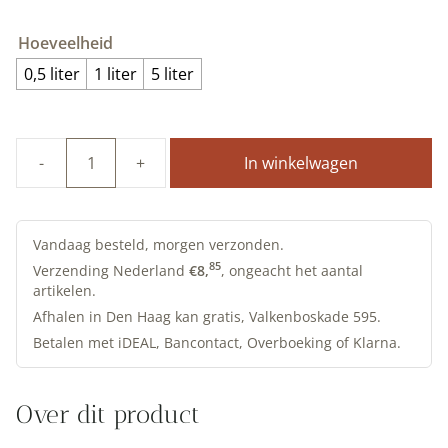
Hoeveelheid
0,5 liter
1 liter
5 liter
In winkelwagen
Lijnoliezeep
dozeerpompje
|
1L
Vandaag besteld, morgen verzonden.
en
85
Verzending Nederland
€
8,
, ongeacht het aantal
artikelen.
0,5L
|
Afhalen in Den Haag kan gratis, Valkenboskade 595.
Allbäck
Betalen met iDEAL, Bancontact, Overboeking of Klarna.
aantal
Over dit product