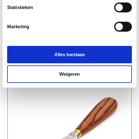
Statistieken
Marketing
Alles toestaan
Spot-heater (afbranden) | Peltenburg
Natuurverf
43
Weigeren
vanaf
€
458,