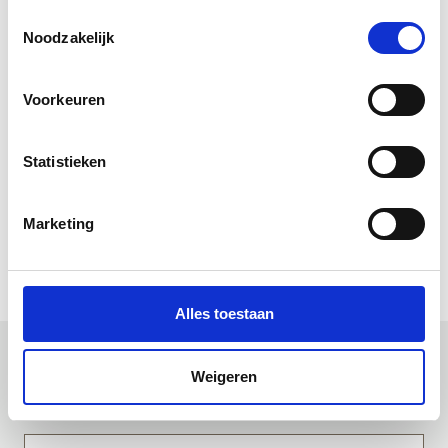
“Eenmaal 1toFIX ontdekt, is epoxy als vulmiddel voor
Toestemmingsselectie
houtrotreparatie geen optie meer.”
Noodzakelijk
Downloads
Voorkeuren
Productinformatieblad 1toFIX Startpakket
COMPLEET (pdf)
Statistieken
Veiligheidsinformatieblad 1toFIX Houtvuller Plus
(pdf)
Veiligheidsinformatieblad 1toFIX Primer (pdf)
Marketing
Veiligheidsinformatieblad 1toFIX Plamuurkit (pdf)
Alles toestaan
Weigeren
Uitgelichte producten