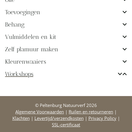
Toevoegingen
Behang
Vulmiddelen en kit
Zelf plamuur maken
Kleurenwaaiers
Workshops
© Peltenburg Natuurverf 2026
Algemene Voorwaarden
|
Ruilen en retourneren
|
Klachten
|
Levertijd/verzendkosten
|
Privacy Policy
|
SSL-certificaat