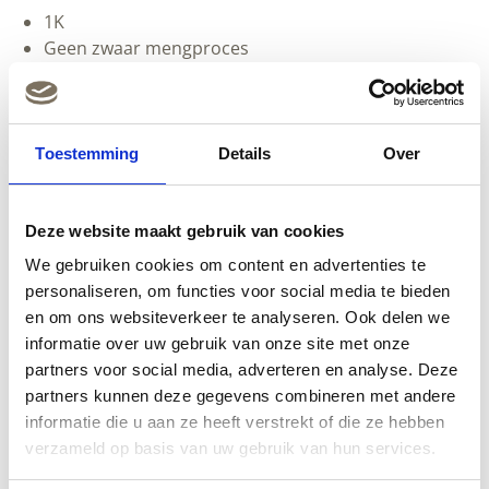
1K
Geen zwaar mengproces
Te verwerken als klei
Groot standvermogen, vul grote gaten in 1 keer
Ook verticaal en op onderkanten toepasbaar
Gereedschap reinigbaar met water
Toestemming
Details
Over
Logisch en herkenbaar stappenplan
Deze website maakt gebruik van cookies
Snelle start
We gebruiken cookies om content en advertenties te
Hout hoeft niet volledig droog te zijn bij aanvang
personaliseren, om functies voor social media te bieden
van de reparatie
en om ons websiteverkeer te analyseren. Ook delen we
Reparatieplek blijft kleiner
informatie over uw gebruik van onze site met onze
Geen minimale laagdikte nodig om eindsterkte te
partners voor social media, adverteren en analyse. Deze
krijgen
partners kunnen deze gegevens combineren met andere
Vulmiddel is hout – reparatieplek krijgt gelijke
informatie die u aan ze heeft verstrekt of die ze hebben
eigenschappen als omliggende hout
verzameld op basis van uw gebruik van hun services.