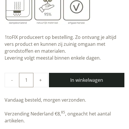
1toFIX produceert op bestelling. Zo ontvang je altijd
vers product en kunnen zij zuinig omgaan met
grondstoffen en materialen.
Levering volgt meestal binnen enkele dagen.
In winkelwagen
Startpakket
Compleet
|
Vandaag besteld, morgen verzonden.
natuurlijk
anti-
85
Verzending Nederland
€
8,
, ongeacht het aantal
rot
artikelen.
vulmiddel