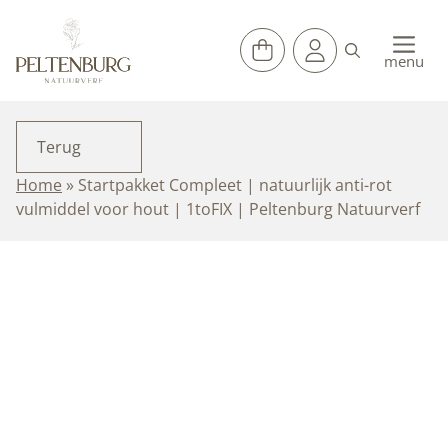
Ga
naar
de
menu
inhoud
Terug
Home
»
Startpakket Compleet | natuurlijk anti-rot
vulmiddel voor hout | 1toFIX | Peltenburg Natuurverf