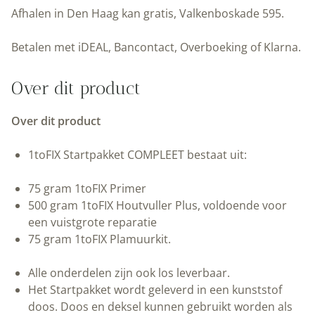
voor
Afhalen in Den Haag kan gratis, Valkenboskade 595.
hout
|
Betalen met iDEAL, Bancontact, Overboeking of Klarna.
1toFIX
|
Over dit product
Peltenburg
Natuurverf
Over dit product
aantal
1toFIX Startpakket COMPLEET bestaat uit:
75 gram 1toFIX Primer
500 gram 1toFIX Houtvuller Plus, voldoende voor
een vuistgrote reparatie
75 gram 1toFIX Plamuurkit.
Alle onderdelen zijn ook los leverbaar.
Het Startpakket wordt geleverd in een kunststof
doos. Doos en deksel kunnen gebruikt worden als