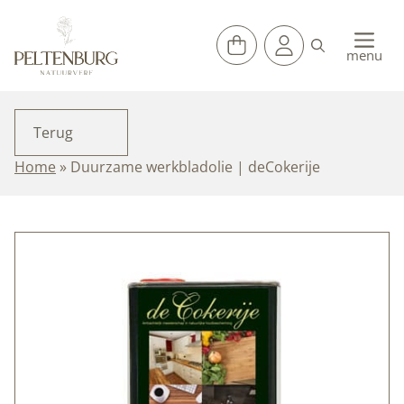
Ga
naar
de
menu
inhoud
Terug
Home
»
Duurzame werkbladolie | deCokerije