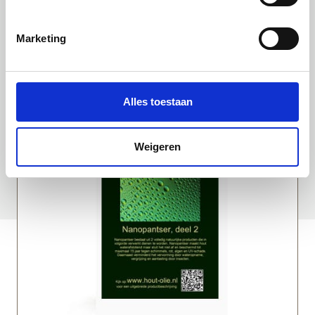
Uitgelichte producten
Marketing
Alles toestaan
Weigeren