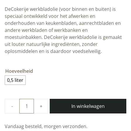
DeCokerije werkbladolie (voor binnen en buiten) is
speciaal ontwikkeld voor het afwerken en
onderhouden van keukenbladen, aanrechtbladen en
andere werkbladen of werkbanken en
moestuinbakken. DeCokerije werkbladolie is gemaakt
uit louter natuurlijke ingrediënten, zonder
oplosmiddelen en is daardoor voedselveilig.
Hoeveelheid
0,5 liter
In winkelwagen
Duurzame
werkbladolie
|
Vandaag besteld, morgen verzonden.
deCokerije