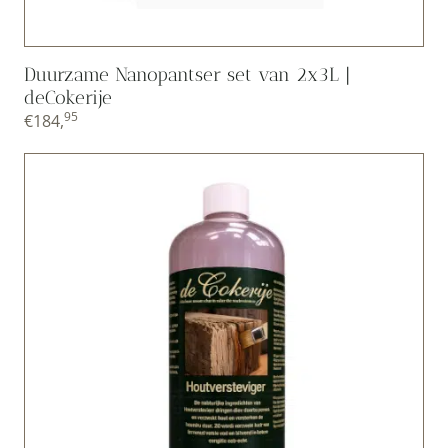
Duurzame Nanopantser set van 2x3L |
deCokerije
95
€
184,