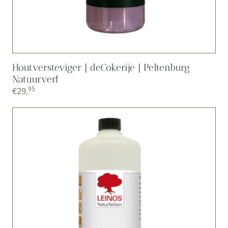
Houtversteviger | deCokerije | Peltenburg
Natuurverf
95
€
29,