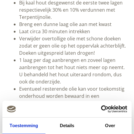
Bij kaal hout desgewenst de eerste twee lagen
respectievelijk 30% en 10% verdunnen met
Terpentijnolie.
Breng een dunne laag olie aan met kwast
Laat circa 30 minuten intrekken
Verwijder overtollige olie met schone doeken
zodat er geen olie op het oppervlak achterblijft.
Doeken uitgespreid laten drogen!
1 laag per dag aanbrengen en zoveel lagen
aanbrengen tot het hout niets meer op neemt.
U behandeld het hout uiteraard rondom, dus
ook de onderzijde.
Eventueel resterende olie kan voor toekomstig
onderhoud worden bewaard in een
Stoplossbag
.
Door het oppervlak schoon te maken met
Lijnoliezeep
verlengt u de levensduur van de
olie-afwerking.
Toestemming
Details
Over