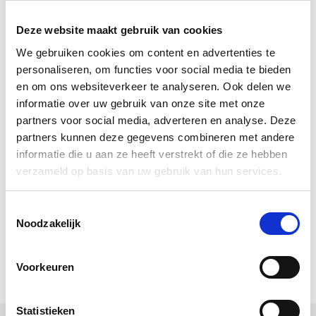
Let op!
Na aanbrengen is deCokerije werkbladolie binnen
Deze website maakt gebruik van cookies
enkele uren droog. Het duurt echter circa 3 weken
We gebruiken cookies om content en advertenties te
voor de olie zijn maximale sterkte heeft bereikt. Wees
personaliseren, om functies voor social media te bieden
dus gedurende deze eerste 3 weken extra voorzichtig
en om ons websiteverkeer te analyseren. Ook delen we
met water en zuren om de olie de kans te geven
informatie over uw gebruik van onze site met onze
volledig door te harden.
partners voor social media, adverteren en analyse. Deze
partners kunnen deze gegevens combineren met andere
Bekijk onze overige producten van
deCokerije
.
informatie die u aan ze heeft verstrekt of die ze hebben
verzameld op basis van uw gebruik van hun services.
Bekijk ook onze andere
Huis, Boot, Transparant
producten
Toestemmingsselectie
Downloads
Noodzakelijk
Gebruiksaanwijzing deCokerije werkbladolie (pdf)
Voorkeuren
Statistieken