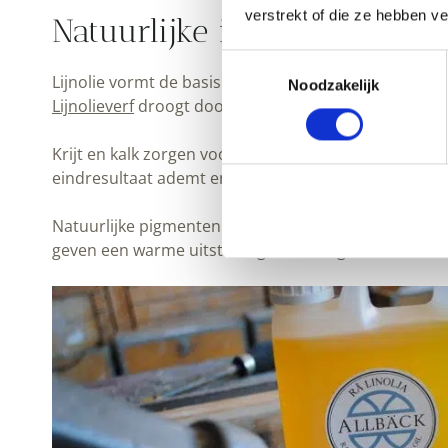
verstrekt of die ze hebben v
Natuurlijke ingrediënten i
Toestemmingsselectie
Lijnolie vormt de basis van veel duurzame verven. D
Noodzakelijk
Lijnolieverf
droogt door oxidatie met lucht in plaat
Krijt en kalk zorgen voor dekking en structuur. Dez
eindresultaat ademt en reguleert vocht op natuurlijk
Natuurlijke pigmenten bepalen de kleur. Deze komen 
geven een warme uitstraling. Ze vervagen niet door