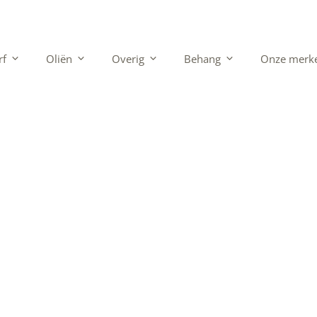
rf
Oliën
Overig
Behang
Onze merk
 nodig? Beter 