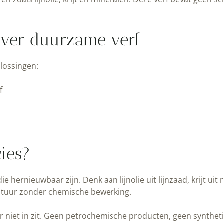
t over duurzame verf
plossingen:
f
ies?
e hernieuwbaar zijn. Denk aan lijnolie uit lijnzaad, krijt ui
natuur zonder chemische bewerking.
t er niet in zit. Geen petrochemische producten, geen synth