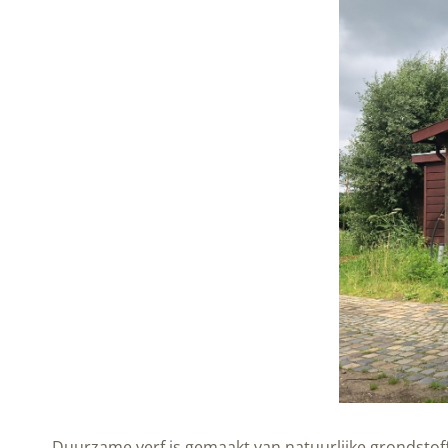
Duurzame verf is gemaakt van natuurlijke grondstoffe