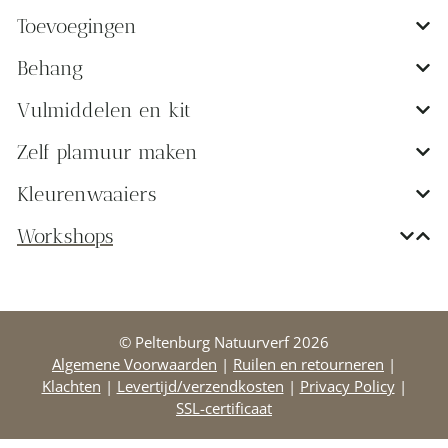
Toevoegingen
Behang
Vulmiddelen en kit
Zelf plamuur maken
Kleurenwaaiers
Workshops
© Peltenburg Natuurverf 2026
Algemene Voorwaarden
|
Ruilen en retourneren
|
Klachten
|
Levertijd/verzendkosten
|
Privacy Policy
|
SSL-certificaat