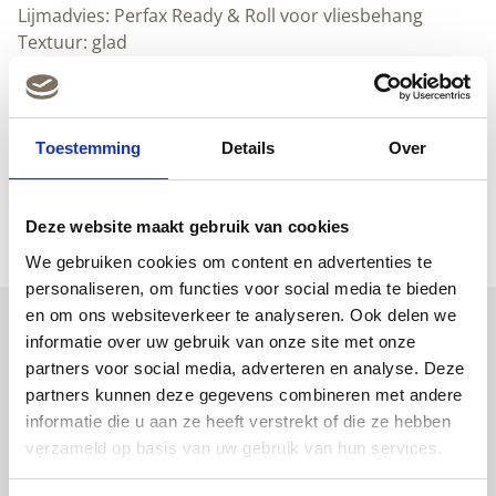
Lijmadvies: Perfax Ready & Roll voor vliesbehang
Textuur: glad
Herhaalbaar
Afwasbaar
Downloads
Toestemming
Details
Over
(Nederlands) (pdf)
(Engels) (pdf)
Deze website maakt gebruik van cookies
We gebruiken cookies om content en advertenties te
personaliseren, om functies voor social media te bieden
en om ons websiteverkeer te analyseren. Ook delen we
informatie over uw gebruik van onze site met onze
Uitgelichte producten
partners voor social media, adverteren en analyse. Deze
partners kunnen deze gegevens combineren met andere
informatie die u aan ze heeft verstrekt of die ze hebben
verzameld op basis van uw gebruik van hun services.