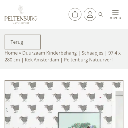
Ga
naar
de
menu
inhoud
Terug
Home
»
Duurzaam Kinderbehang | Schaapjes | 97.4 x
280 cm | Kek Amsterdam | Peltenburg Natuurverf