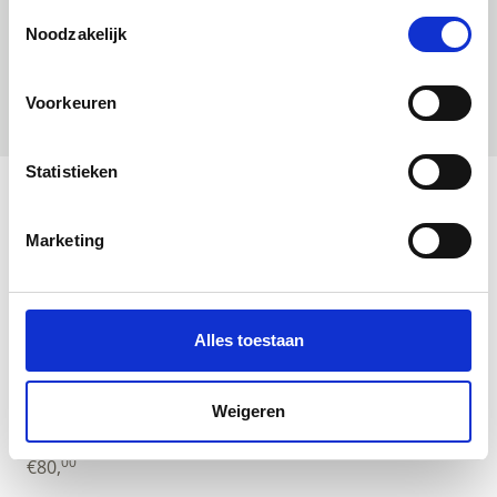
Toestemmingsselectie
Noodzakelijk
Voorkeuren
Statistieken
Marketing
Alles toestaan
Duurzaam Kinderbehang | Rijkswachters |
Weigeren
Zwart | 97.4 x 280 cm | Kek Amsterdam |
Peltenburg Natuurverf
00
€
80,