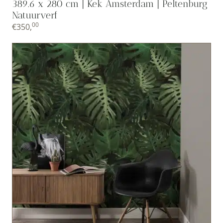
389.6 x 280 cm | Kek Amsterdam | Peltenburg
Natuurverf
00
€
350,