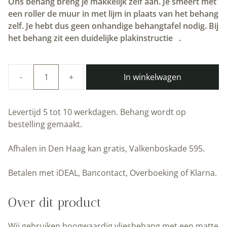
Ons behang breng je makkelijk zelf aan. Je smeert met
een roller de muur in met lijm in plaats van het behang
zelf. Je hebt dus geen onhandige behangtafel nodig. Bij
het behang zit een duidelijke plakinstructie
.
In winkelwagen
Duurzaam
Kinderbehang
|
Levertijd 5 tot 10 werkdagen. Behang wordt op
Schaapjes
bestelling gemaakt.
|
97.4
Afhalen in Den Haag kan gratis, Valkenboskade 595.
x
280
Betalen met iDEAL, Bancontact, Overboeking of Klarna.
cm
|
Over dit product
Kek
Amsterdam
Wij gebruiken hoogwaardig vliesbehang met een matte