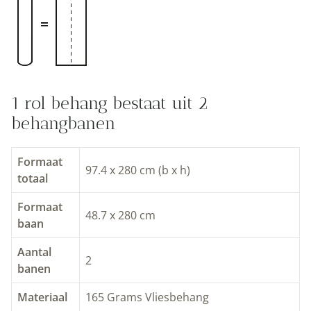
1 rol behang bestaat uit 2
behangbanen
Formaat
97.4 x 280 cm (b x h)
totaal
Formaat
48.7 x 280 cm
baan
Aantal
2
banen
Materiaal
165 Grams Vliesbehang