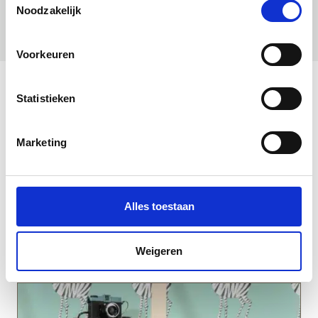
Noodzakelijk
Voorkeuren
Statistieken
Marketing
Alles toestaan
Duurzaam Kinderbehang | Zebra | Wit | 97.4 x
280 cm | Kek Amsterdam | Peltenburg
Natuurverf
Weigeren
00
€
80,