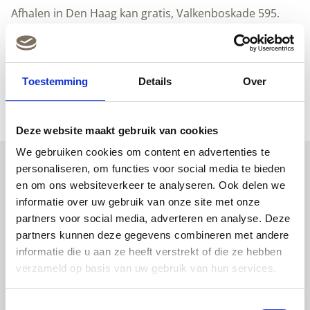
|
Afhalen in Den Haag kan gratis, Valkenboskade 595.
97.4
x
Betalen met iDEAL, Bancontact, Overboeking of Klarna.
280
cm
Toestemming
Details
Over
Over dit product
|
Kek
Amsterdam
Deze website maakt gebruik van cookies
|
We gebruiken cookies om content en advertenties te
Peltenburg
personaliseren, om functies voor social media te bieden
Natuurverf
en om ons websiteverkeer te analyseren. Ook delen we
aantal
Uitgelichte producten
informatie over uw gebruik van onze site met onze
partners voor social media, adverteren en analyse. Deze
partners kunnen deze gegevens combineren met andere
informatie die u aan ze heeft verstrekt of die ze hebben
verzameld op basis van uw gebruik van hun services.
Toestemmingsselectie