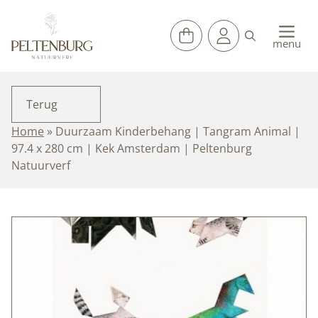
Ga
naar
de
menu
inhoud
Terug
Home
»
Duurzaam Kinderbehang | Tangram Animal |
97.4 x 280 cm | Kek Amsterdam | Peltenburg
Natuurverf