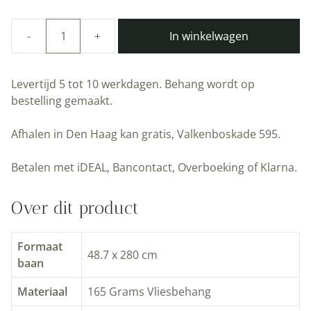
In winkelwagen
Duurzaam
Fotobehang
|
Levertijd 5 tot 10 werkdagen. Behang wordt op
Bloemen
bestelling gemaakt.
behang
Golden
Afhalen in Den Haag kan gratis, Valkenboskade 595.
Age
Flowers
Betalen met iDEAL, Bancontact, Overboeking of Klarna.
II
|
Over dit product
Kek
Amsterdam
|
Formaat
48.7 x 280 cm
Peltenburg
baan
Natuurverf
Materiaal
165 Grams Vliesbehang
aantal