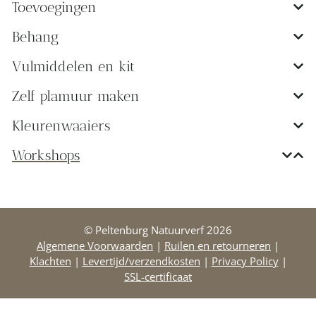
Toevoegingen
Behang
Vulmiddelen en kit
Zelf plamuur maken
Kleurenwaaiers
Workshops
© Peltenburg Natuurverf 2026
Algemene Voorwaarden
|
Ruilen en retourneren
|
Klachten
|
Levertijd/verzendkosten
|
Privacy Policy
|
SSL-certificaat