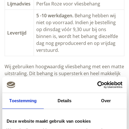
Lijmadvies
Perfax Roze voor vliesbehang
5 -10 werkdagen.
Behang hebben wij
niet op voorraad. Indien je bestelling
op dinsdag vóór 9,30 uur bij ons
Levertijd
binnen is, wordt het behang diezelfde
dag nog geproduceerd en op vrijdag
verstuurd.
Wij gebruiken hoogwaardig vliesbehang met een matte
uitstraling. Dit behang is supersterk en heel makkelijk
zelf aan te brengen. Het is prachtig materiaal dat
bovendien milieuvriendelijk wordt geproduceerd.
Hoogwaardig vliesbehang met een matte uitstraling
Toestemming
Details
Over
Makkelijk zelf aan te brengen
Milieuvriendelijk geproduceerd
Deze website maakt gebruik van cookies
Maatwerk mogelijk
Gratis verzending binnen Nederland en België