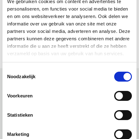
We gebruiken cookies om content en advertenties te
30 dagen bedenktijd
personaliseren, om functies voor social media te bieden
en om ons websiteverkeer te analyseren. Ook delen we
Downloads
informatie over uw gebruik van onze site met onze
partners voor social media, adverteren en analyse. Deze
(Nederlands) (pdf)
partners kunnen deze gegevens combineren met andere
(Engels) (pdf)
informatie die u aan ze heeft verstrekt of die ze hebben
verzameld op basis van uw gebruik van hun services.
Toestemmingsselectie
Noodzakelijk
Uitgelichte producten
Voorkeuren
Statistieken
Marketing