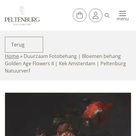
Ga
naar
de
menu
inhoud
Terug
Home
»
Duurzaam Fotobehang | Bloemen behang
Golden Age Flowers II | Kek Amsterdam | Peltenburg
Natuurverf