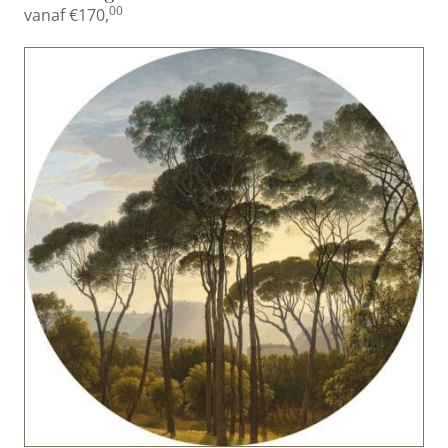
00
vanaf
€
170,