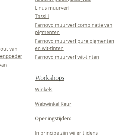
Linus muurverf
Tassili
Farnovo muurverf combinatie van
pigmenten
Farnovo muurverf pure pigmenten
en wit-tinten
out van
eenpoeder
Farnovo muurverf wit-tinten
van
Workshops
Winkels
Webwinkel Keur
Openingstijden:
In principe zijn wij er tijdens