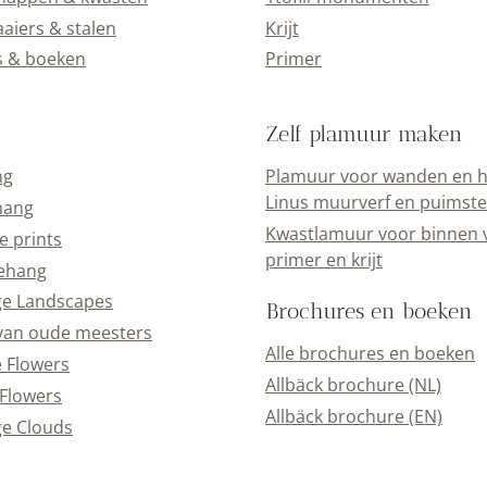
aiers & stalen
Krijt
s & boeken
Primer
Zelf plamuur maken
ng
Plamuur voor wanden en h
Linus muurverf en puimst
hang
Kwastlamuur voor binnen 
e prints
primer en krijt
ehang
ge Landscapes
Brochures en boeken
van oude meesters
Alle brochures en boeken
e Flowers
Allbäck brochure (NL)
Flowers
Allbäck brochure (EN)
e Clouds