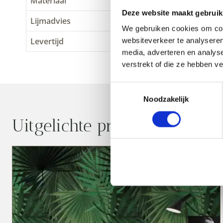
Materiaal
Supersterk vliesbehang 
Deze website maakt gebruik
Lijmadvies
Perfax Ready & Roll Ma
We gebruiken cookies om cont
Levertijd
woensdag vóór 10.00 uu
websiteverkeer te analyseren
media, adverteren en analys
verstrekt of die ze hebben v
Toestemmingsselectie
Noodzakelijk
Uitgelichte producten