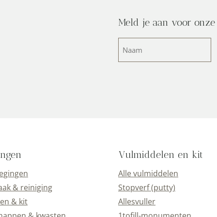
Meld je aan voor onze
Naam
(Vereist)
ingen
Vulmiddelen en kit
oegingen
Alle vulmiddelen
k & reiniging
Stopverf (putty)
en & kit
Allesvuller
happen & kwasten
1tofill-monumenten