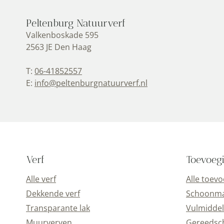
Peltenburg Natuurverf
Valkenboskade 595
2563 JE Den Haag
T:
06-41852557
E:
info@peltenburgnatuurverf.nl
Verf
Toevoeg
Alle verf
Alle toev
Dekkende verf
Schoonmaa
Transparante lak
Vulmiddel
Muurverven
Gereedsc