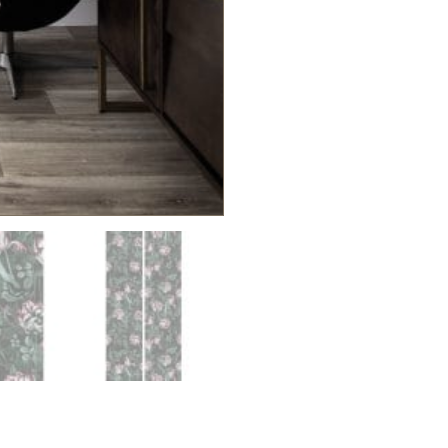
280
cm
|
Kek
Amsterdam
|
Peltenburg
Natuurverf
aantal