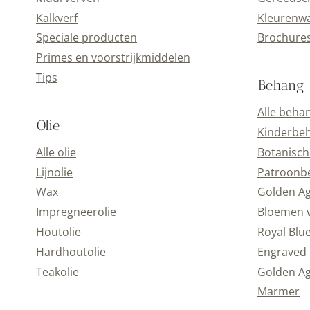
Kalkverf
Kleurenwa
Speciale producten
Brochure
Primes en voorstrijkmiddelen
Tips
Behang
Alle beha
Olie
Kinderbe
Alle olie
Botanisch
Lijnolie
Patroonb
Wax
Golden A
Impregneerolie
Bloemen 
Houtolie
Royal Blu
Hardhoutolie
Engraved 
Teakolie
Golden Ag
Marmer