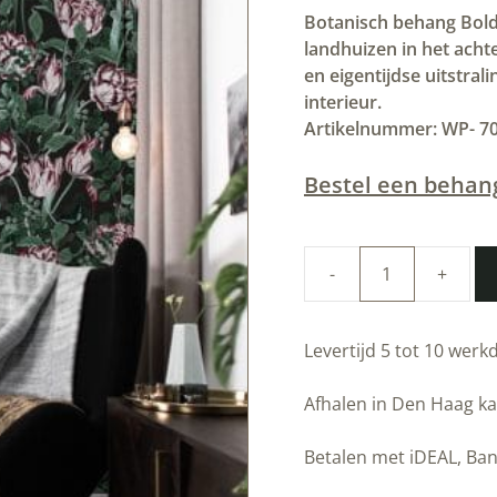
Botanisch behang Bold
landhuizen in het acht
en eigentijdse uitstra
interieur.
Artikelnummer: WP- 7
Bestel een behan
Duurzaam
Behang
|
Levertijd 5 tot 10 wer
Bold
Botanics
Afhalen in Den Haag ka
|
97.4
Betalen met iDEAL, Ban
x