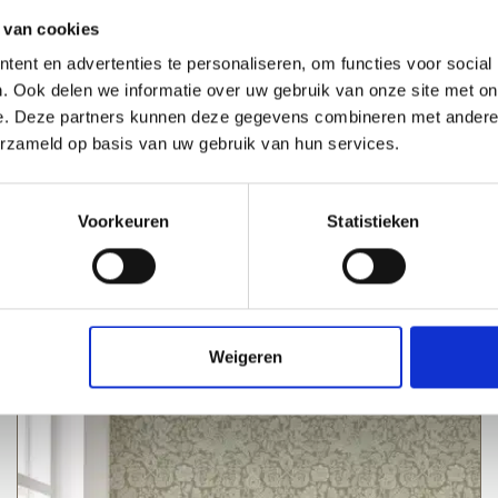
(165 grams, extra mat). Heel makkelijk zelf aan te brengen.
 van cookies
gic voor vliesbehang
ent en advertenties te personaliseren, om functies voor social
r besteld = vrijdag verstuurd
. Ook delen we informatie over uw gebruik van onze site met on
e. Deze partners kunnen deze gegevens combineren met andere i
erzameld op basis van uw gebruik van hun services.
Voorkeuren
Statistieken
Weigeren