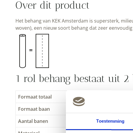
Over dit product
Het behang van KEK Amsterdam is supersterk, milieu
woven), een nieuw soort behang dat zeer eenvoudig 
1 rol behang bestaat uit 
Formaat totaal
97.4 x 280 cm (b x h)
Formaat baan
48.7 x 280 cm
Aantal banen
2: het extra brede patr
Toestemming