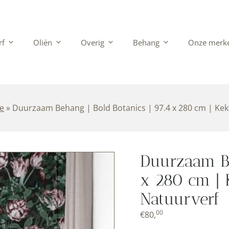
rf
Oliën
Overig
Behang
Onze merk
e
»
Duurzaam Behang | Bold Botanics | 97.4 x 280 cm | Ke
Duurzaam Be
x 280 cm | 
Natuurverf
00
€
80,