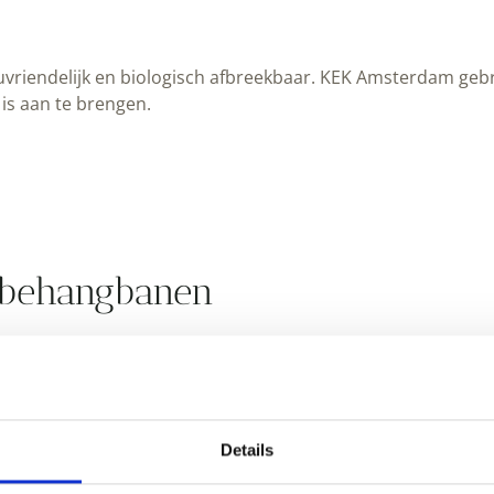
vriendelijk en biologisch afbreekbaar. KEK Amsterdam gebr
is aan te brengen.
2 behangbanen
oon loopt over 2 banen en is herhaalbaar
Details