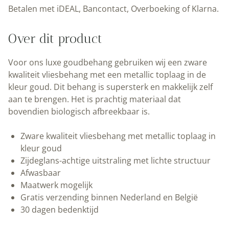
Déco
Betalen met iDEAL, Bancontact, Overboeking of Klarna.
Animaux
|
Over dit product
Animaux
Butterfly
Voor ons luxe goudbehang gebruiken wij een zware
Groen
kwaliteit vliesbehang met een metallic toplaag in de
|
kleur goud. Dit behang is supersterk en makkelijk zelf
50
aan te brengen. Het is prachtig materiaal dat
cm
bovendien biologisch afbreekbaar is.
x
10
Zware kwaliteit vliesbehang met metallic toplaag in
m
kleur goud
|
Zijdeglans-achtige uitstraling met lichte structuur
Kek
Afwasbaar
Amsterdam
Maatwerk mogelijk
|
Gratis verzending binnen Nederland en België
Peltenburg
30 dagen bedenktijd
Natuurverf
aantal