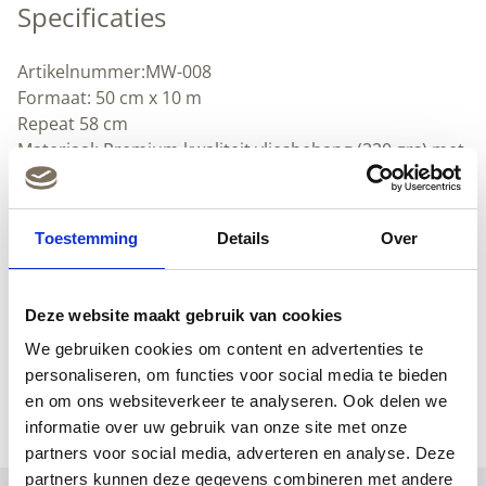
Specificaties
Artikelnummer:MW-008
Formaat: 50 cm x 10 m
Repeat 58 cm
Materiaal: Premium kwaliteit vliesbehang (220 grs) met
metallic toplaag
Lijmadvies: Perfax Ready & Roll voor vliesbehang
Textuur: Voelbare structuur (Lichte korrel)
Toestemming
Details
Over
Herhaalbaar
Afwasbaar
Downloads
Deze website maakt gebruik van cookies
We gebruiken cookies om content en advertenties te
(Nederlands) (pdf)
personaliseren, om functies voor social media te bieden
(Engels) (pdf)
en om ons websiteverkeer te analyseren. Ook delen we
informatie over uw gebruik van onze site met onze
partners voor social media, adverteren en analyse. Deze
partners kunnen deze gegevens combineren met andere