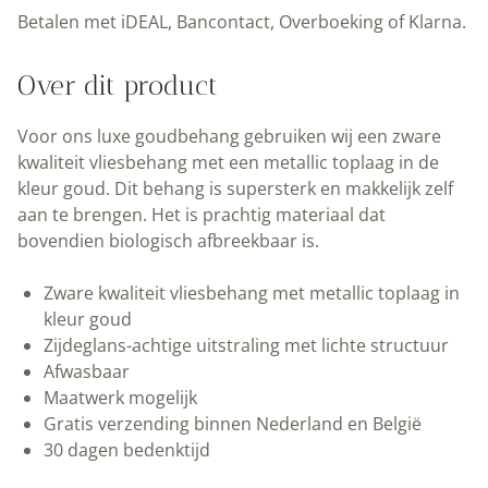
grafische
Betalen met iDEAL, Bancontact, Overboeking of Klarna.
lijnen
|
Over dit product
Off-
white
Voor ons luxe goudbehang gebruiken wij een zware
II
kwaliteit vliesbehang met een metallic toplaag in de
|100
kleur goud. Dit behang is supersterk en makkelijk zelf
x
aan te brengen. Het is prachtig materiaal dat
280
bovendien biologisch afbreekbaar is.
cm
|
Zware kwaliteit vliesbehang met metallic toplaag in
Kek
kleur goud
Amsterdam
Zijdeglans-achtige uitstraling met lichte structuur
|
Afwasbaar
Peltenburg
Maatwerk mogelijk
Natuurverf
Gratis verzending binnen Nederland en België
aantal
30 dagen bedenktijd