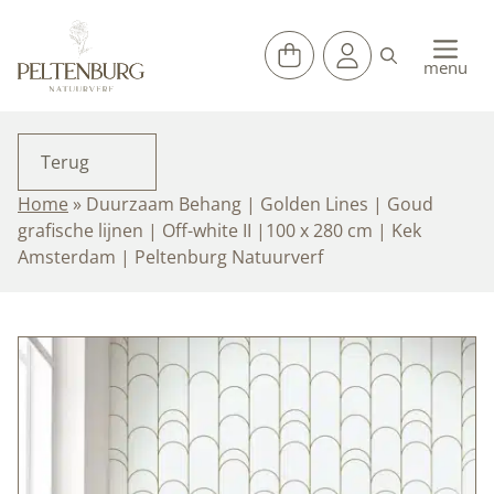
Ga
naar
de
menu
inhoud
Terug
Home
»
Duurzaam Behang | Golden Lines | Goud
grafische lijnen | Off-white II |100 x 280 cm | Kek
Amsterdam | Peltenburg Natuurverf