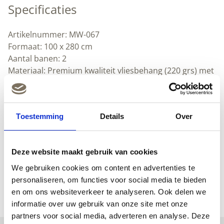
Specificaties
Artikelnummer: MW-067
Formaat: 100 x 280 cm
Aantal banen: 2
Materiaal: Premium kwaliteit vliesbehang (220 grs) met
metallic toplaag
Lijmadvies: Perfax Ready & Roll voor vliesbehang
Textuur: Voelbare structuur (Lichte korrel)
Toestemming
Details
Over
Herhaalbaar
Afwasbaar
Downloads
Deze website maakt gebruik van cookies
(Nederlands) (pdf)
We gebruiken cookies om content en advertenties te
(Engels) (pdf)
personaliseren, om functies voor social media te bieden
en om ons websiteverkeer te analyseren. Ook delen we
informatie over uw gebruik van onze site met onze
partners voor social media, adverteren en analyse. Deze