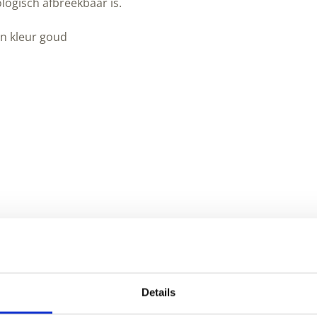
logisch afbreekbaar is.
Peltenburg
Natuurverf
in kleur goud
aantal
et metallic toplaag
Details