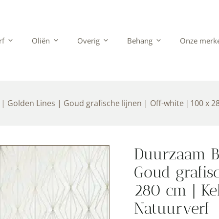
rf
Oliën
Overig
Behang
Onze merk
 Golden Lines | Goud grafische lijnen | Off-white |100 x 
Duurzaam Be
Goud grafisc
280 cm | Ke
Natuurverf