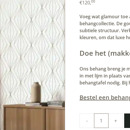
00
€
120,
Voeg wat glamour toe 
behangcollectie. De gou
subtiele structuur. Ver
kleuren, om dat luxe h
Doe het (makkel
Ons behang breng je ma
in met lijm in plaats v
behangtafel nodig. Bij 
Bestel een behan
Duurzaam