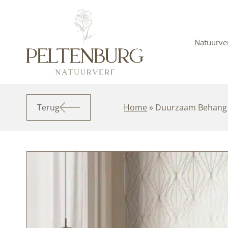
Ga
naar
de
inhoud
Natuurve
Terug
Home
»
Duurzaam Behang |