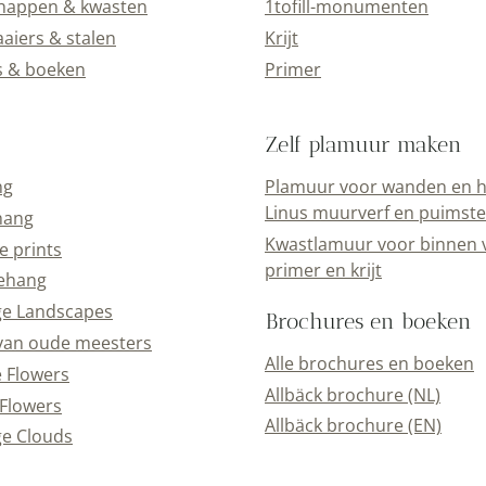
happen & kwasten
1tofill-monumenten
aiers & stalen
Krijt
s & boeken
Primer
Zelf plamuur maken
ng
Plamuur voor wanden en h
Linus muurverf en puimst
hang
Kwastlamuur voor binnen 
e prints
primer en krijt
ehang
ge Landscapes
Brochures en boeken
van oude meesters
Alle brochures en boeken
e Flowers
Allbäck brochure (NL)
Flowers
Allbäck brochure (EN)
e Clouds