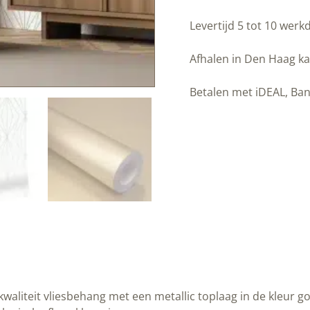
Behang
|
Levertijd 5 tot 10 wer
Golden
Lines
Afhalen in Den Haag ka
|
Goud
Betalen met iDEAL, Ban
grafische
lijnen
|
Off-
white
|100
x
280
cm
|
Kek
Amsterdam
liteit vliesbehang met een metallic toplaag in de kleur gou
|