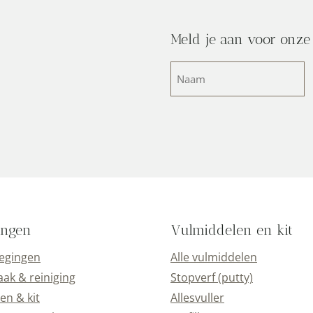
Meld je aan voor onze
Naam
(Vereist)
ingen
Vulmiddelen en kit
oegingen
Alle vulmiddelen
k & reiniging
Stopverf (putty)
en & kit
Allesvuller