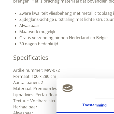
brengen. Het is prachtig materiaal dat bovendien bio
Zware kwaliteit vliesbehang met metallic toplaag 
Zijdeglans-achtige uitstraling met lichte structuur
Afwasbaar
Maatwerk mogelijk
Gratis verzending binnen Nederland en België
30 dagen bedenktijd
Specificaties
Artikelnummer: MW-072
Formaat: 100 x 280 cm
Aantal banen: 2
Materiaal: Premium kwaliteit vliesbehang (220 grs) m
Lijmadvies: Perfax Ready & Roll voor vliesbehang
Textuur: Voelbare structuur (Lichte korrel)
Toestemming
Herhaalbaar
Afwasbaar