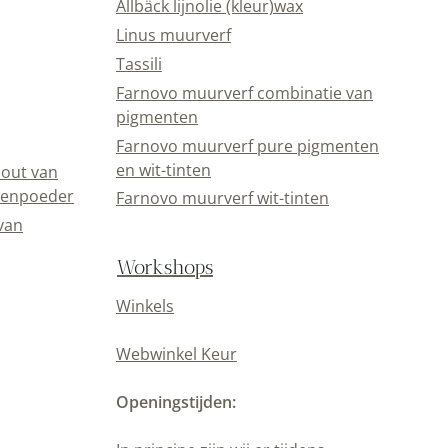
Allbäck lijnolie (kleur)wax
Linus muurverf
Tassili
Farnovo muurverf combinatie van
pigmenten
Farnovo muurverf pure pigmenten
en wit-tinten
out van
eenpoeder
Farnovo muurverf wit-tinten
van
Workshops
Winkels
Webwinkel Keur
Openingstijden: