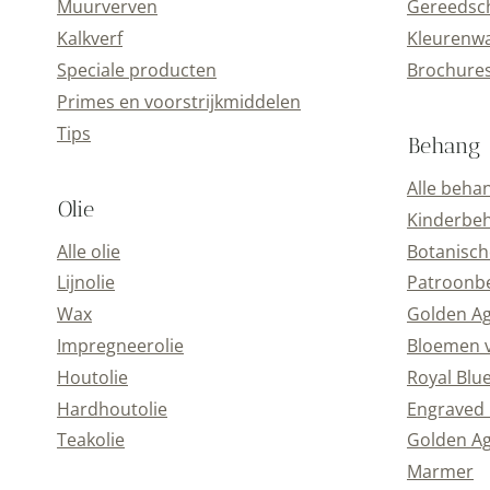
Muurverven
Gereedsc
Kalkverf
Kleurenwa
Speciale producten
Brochure
Primes en voorstrijkmiddelen
Tips
Behang
Alle beha
Olie
Kinderbe
Alle olie
Botanisch
Lijnolie
Patroonb
Wax
Golden A
Impregneerolie
Bloemen 
Houtolie
Royal Blu
Hardhoutolie
Engraved 
Teakolie
Golden Ag
Marmer