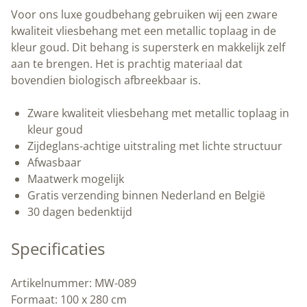
I
Voor ons luxe goudbehang gebruiken wij een zware
|100
kwaliteit vliesbehang met een metallic toplaag in de
x
kleur goud. Dit behang is supersterk en makkelijk zelf
280
aan te brengen. Het is prachtig materiaal dat
cm
bovendien biologisch afbreekbaar is.
|
Kek
Zware kwaliteit vliesbehang met metallic toplaag in
Amsterdam
kleur goud
|
Zijdeglans-achtige uitstraling met lichte structuur
Peltenburg
Afwasbaar
Natuurverf
Maatwerk mogelijk
aantal
Gratis verzending binnen Nederland en België
30 dagen bedenktijd
Specificaties
Artikelnummer: MW-089
Formaat: 100 x 280 cm