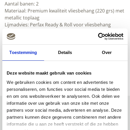
Aantal banen: 2
Materiaal: Premium kwaliteit vliesbehang (220 grs) met
metallic toplaag
Lijmadvies: Perfax Ready & Roll voor vliesbehang
Textuur: Voelbare structuur (Lichte korrel)
Herhaalbaar
Afwasbaar
Downloads
Toestemming
Details
Over
(Nederlands) (pdf)
Deze website maakt gebruik van cookies
(Engels) (pdf)
We gebruiken cookies om content en advertenties te
personaliseren, om functies voor social media te bieden
en om ons websiteverkeer te analyseren. Ook delen we
informatie over uw gebruik van onze site met onze
partners voor social media, adverteren en analyse. Deze
partners kunnen deze gegevens combineren met andere
Uitgelichte producten
informatie die u aan ze heeft verstrekt of die ze hebben