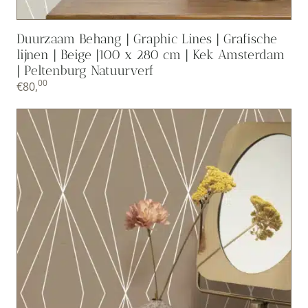
Duurzaam Behang | Graphic Lines | Grafische
lijnen | Beige |100 x 280 cm | Kek Amsterdam
| Peltenburg Natuurverf
00
€
80,