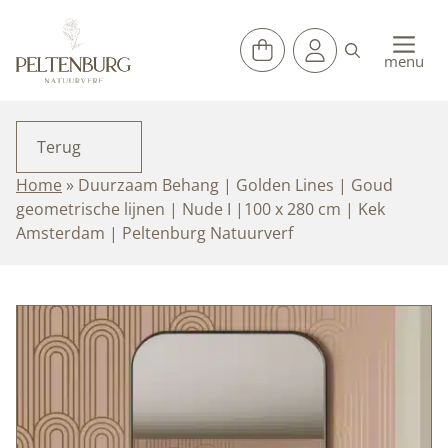
Ga
naar
de
menu
inhoud
Terug
Home
»
Duurzaam Behang | Golden Lines | Goud
geometrische lijnen | Nude I |100 x 280 cm | Kek
Amsterdam | Peltenburg Natuurverf