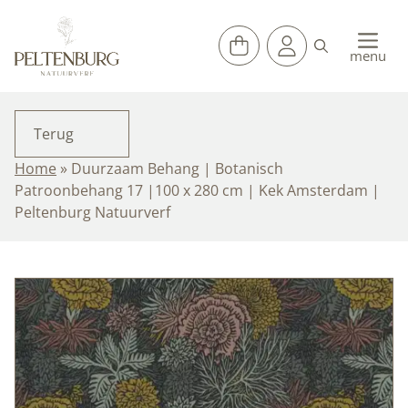
Ga
naar
de
menu
inhoud
Terug
Home
»
Duurzaam Behang | Botanisch
Patroonbehang 17 |100 x 280 cm | Kek Amsterdam |
Peltenburg Natuurverf