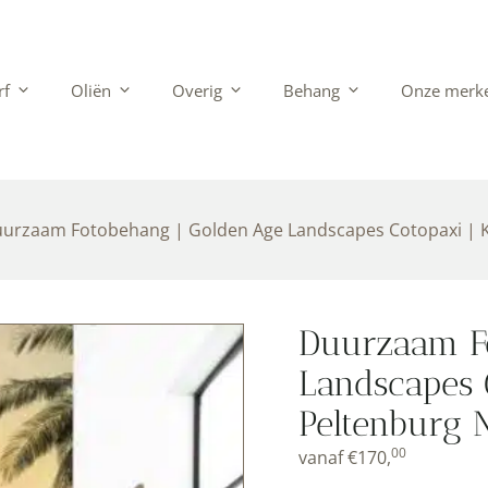
rf
Oliën
Overig
Behang
Onze merk
urzaam Fotobehang | Golden Age Landscapes Cotopaxi | 
Duurzaam F
Landscapes 
Peltenburg 
00
vanaf
€
170,