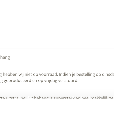
Natuurverf
aantal
ehang
hebben wij niet op voorraad. Indien je bestelling op dinsda
g geproduceerd en op vrijdag verstuurd.
uitstraling. Dit behang is supersterk en heel makkelijk zel