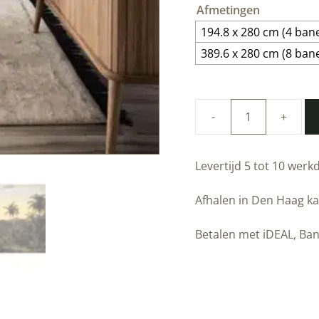
Afmetingen
194.8 x 280 cm (4 ban
389.6 x 280 cm (8 ban
Duurzaam
Fotobehang
|
Levertijd 5 tot 10 wer
Golden
Age
Afhalen in Den Haag ka
Landscapes
Cotopaxi
Betalen met iDEAL, Ban
|
Kek
Amsterdam
|
Peltenburg