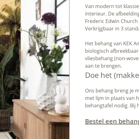
Van modern tot klassie
interieur. De afbeeldin
Frederic Edwin Church 
Verkrijgbaar in 3 sta
Het behang van KEK Ams
biologisch afbreekbaa
vliesbehang (non-woven
aan te brengen.
Doe het (makkeli
Ons behang breng je ma
met lijm in plaats van 
behangtafel nodig. Bij 
Bestel een behan