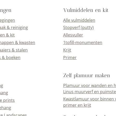
ingen
Vulmiddelen en kit
oegingen
Alle vulmiddelen
k & reiniging
Stopverf (putty)
en & kit
Allesvuller
happen & kwasten
1tofill-monumenten
aiers & stalen
Krijt
s & boeken
Primer
Zelf plamuur maken
ng
Plamuur voor wanden en h
Linus muurverf en puimst
hang
Kwastlamuur voor binnen 
e prints
primer en krijt
ehang
ge Landscapes