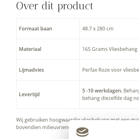
Over dit product
Formaat baan
48.7 x 280 cm
Materiaal
165 Grams Vliesbehang
Lijmadvies
Perfax Roze voor vliesb
5 -10 werkdagen.
Behang 
Levertijd
behang diezelfde dag no
Wij gebruiken hoogwaardig vliesbehang met een matte 
bovendien milieuvriendelijk wordt geproduceerd.