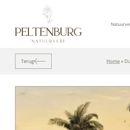
Ga
naar
de
inhoud
Natuurve
Terug
Home
»
Du