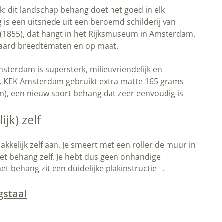
k: dit landschap behang doet het goed in elk
g is een uitsnede uit een beroemd schilderij van
(1855), dat hangt in het Rijksmuseum in Amsterdam.
ndaard breedtematen en op maat.
terdam is supersterk, milieuvriendelijk en
r. KEK Amsterdam gebruikt extra matte 165 grams
), een nieuw soort behang dat zeer eenvoudig is
jk) zelf
kkelijk zelf aan. Je smeert met een roller de muur in
het behang zelf. Je hebt dus geen onhandige
het behang zit een duidelijke plakinstructie .
gstaal