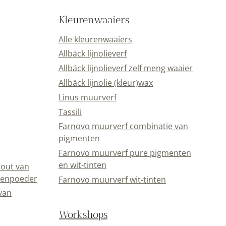
Kleurenwaaiers
Alle kleurenwaaiers
Allbäck lijnolieverf
Allbäck lijnolieverf zelf meng waaier
Allbäck lijnolie (kleur)wax
Linus muurverf
Tassili
Farnovo muurverf combinatie van
pigmenten
Farnovo muurverf pure pigmenten
en wit-tinten
out van
eenpoeder
Farnovo muurverf wit-tinten
van
Workshops