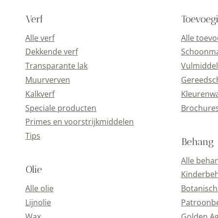
Verf
Toevoeg
Alle verf
Alle toev
Dekkende verf
Schoonmaa
Transparante lak
Vulmiddel
Muurverven
Gereedsc
Kalkverf
Kleurenwa
Speciale producten
Brochure
Primes en voorstrijkmiddelen
Tips
Behang
Alle beha
Olie
Kinderbe
Alle olie
Botanisch
Lijnolie
Patroonb
Wax
Golden A