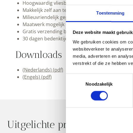
Hoogwaardig vliesbehang met een matte uitstral
Makkelijk zelf aan te brengen
Toestemming
Milieuvriendelijk geproduceerd
Maatwerk mogelijk
Gratis verzending binnen Nederland en België
Deze website maakt gebruik
30 dagen bedenktijd
We gebruiken cookies om cont
websiteverkeer te analyseren
Downloads
media, adverteren en analys
verstrekt of die ze hebben v
(Nederlands) (pdf)
(Engels) (pdf)
Toestemmingsselectie
Noodzakelijk
Uitgelichte producten