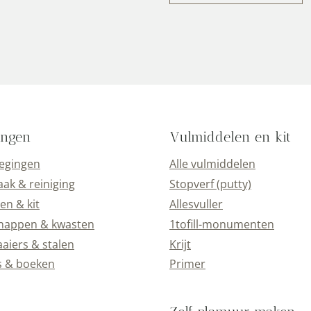
ingen
Vulmiddelen en kit
oegingen
Alle vulmiddelen
k & reiniging
Stopverf (putty)
en & kit
Allesvuller
happen & kwasten
1tofill-monumenten
aiers & stalen
Krijt
s & boeken
Primer