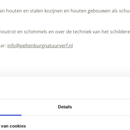
 van houten en stalen kozijnen en houten gebouwen als schu
outrot en schimmels en over de techniek van het schilderen
aar:
info@peltenburgnatuurverf.nl
ngrediënten, heel leuk ook voor kinderpartijtjes, maar ook l
rgnatuurverf.nl
of
06 41 852 557
Details
 van cookies