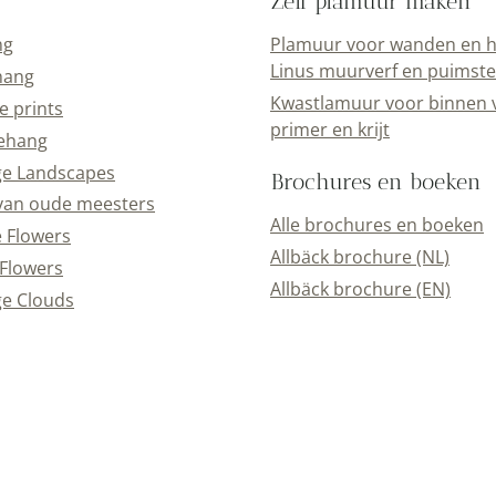
Zelf plamuur maken
ng
Plamuur voor wanden en h
Linus muurverf en puimst
hang
Kwastlamuur voor binnen 
e prints
primer en krijt
ehang
ge Landscapes
Brochures en boeken
van oude meesters
Alle brochures en boeken
e Flowers
Allbäck brochure (NL)
Flowers
Allbäck brochure (EN)
e Clouds