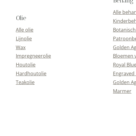
Behang
Alle beha
Olie
Kinderbe
Alle olie
Botanisch
Lijnolie
Patroonb
Wax
Golden A
Impregneerolie
Bloemen 
Houtolie
Royal Blu
Hardhoutolie
Engraved 
Teakolie
Golden Ag
Marmer