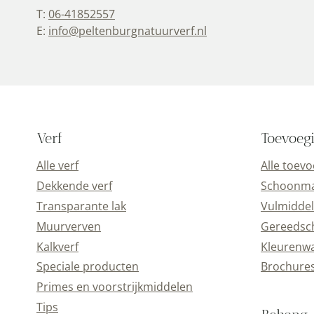
T:
06-41852557
E:
info@peltenburgnatuurverf.nl
Verf
Toevoeg
Alle verf
Alle toev
Dekkende verf
Schoonmaa
Transparante lak
Vulmiddel
Muurverven
Gereedsc
Kalkverf
Kleurenwa
Speciale producten
Brochure
Primes en voorstrijkmiddelen
Tips