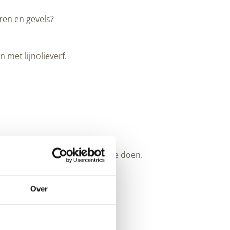
ren en gevels?
 met lijnolieverf.
euk om op school met de klas te doen.
Over