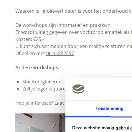
Waarom is lijnolieverf beter is voor het onderhoud
De workshops zijn informatief en praktisch.
Er wordt uitleg gegeven over vochtproblematiek als h
Kosten: €25,-
U kunt zich aanmelden door een mailtje te sturen n
Of bellen met
06 41852557
Andere workshops:
Sluieren/glaceren
Zelf je eigen aquarelverf maken met natuurlijke i
Heb je interesse? Laat het ons weten:
info@peltenbu
Toestemming
Deze website maakt gebruik