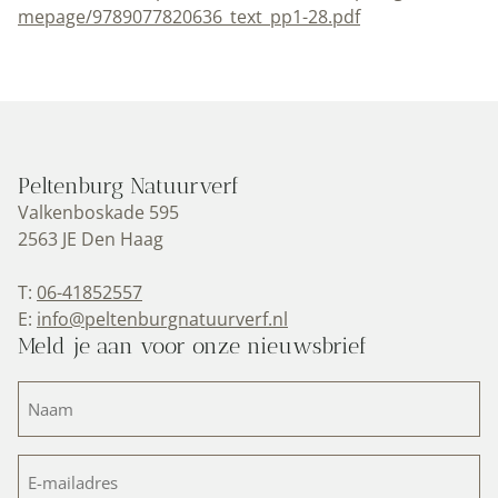
mepage/9789077820636_text_pp1-28.pdf
Peltenburg Natuurverf
Valkenboskade 595
2563 JE Den Haag
T:
06-41852557
E:
info@peltenburgnatuurverf.nl
Meld je aan voor onze nieuwsbrief
Naam
(Vereist)
E-
mailadres