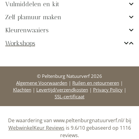
Vulmiddelen en kit
Zelf plamuur maken
Kleurenwaaiers
Workshops
© Peltenburg Natuurverf 2026
Algemene Voorwaarden
|
Ruilen en retourneren
|
Klachten
|
Levertijd/verzendkosten
|
Privacy Policy
|
SSL-certificaat
De waardering van www.peltenburgnatuurverf.nl/ bij
WebwinkelKeur Reviews
is 9.6/10 gebaseerd op 1116
reviews.