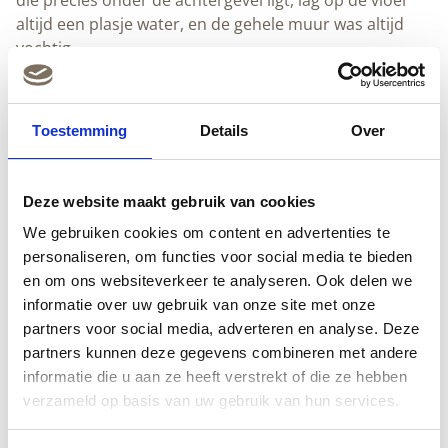
die precies onder de achtergevel ligt, lag op de vloer
altijd een plasje water, en de gehele muur was altijd
vochtig.
Toestemming
Details
Over
Deze website maakt gebruik van cookies
Ook de rechter keldermuur, die aan de kelder van de
We gebruiken cookies om content en advertenties te
buren grenst, was vochtig, zie de foto hierboven. Ook
personaliseren, om functies voor social media te bieden
daar bladderde de verf en brokkelde het stucwerk
en om ons websiteverkeer te analyseren. Ook delen we
eraf. Tevergeefs probeerde Guram met het stuken van
informatie over uw gebruik van onze site met onze
de muur met betonmortel het vochtprobleem op te
partners voor social media, adverteren en analyse. Deze
lossen, echter de muur bleef vochtig.
partners kunnen deze gegevens combineren met andere
Het water het water trok ook enkele meters in de
informatie die u aan ze heeft verstrekt of die ze hebben
dwars liggende rechtermuur, zie de
verzameld op basis van uw gebruik van hun services.
foto hierboven. Ook daar bladderde de verf en
brokkelde het stucwerk eraf .