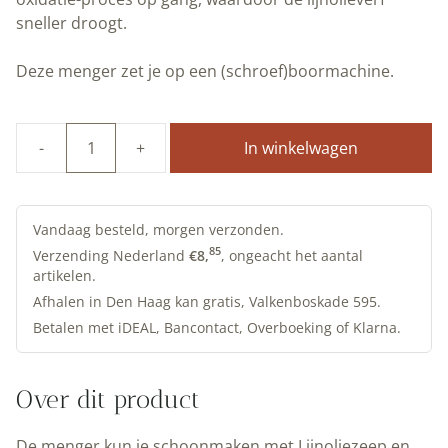
sneller droogt.
Deze menger zet je op een (schroef)boormachine.
In winkelwagen
Verfmenger
voor
lijnolieverf
|
Vandaag besteld, morgen verzonden.
Allbäck
85
Verzending Nederland
€
8,
, ongeacht het aantal
artikelen.
|
Peltenburg
Afhalen in Den Haag kan gratis, Valkenboskade 595.
Natuurverf
Betalen met iDEAL, Bancontact, Overboeking of Klarna.
aantal
Over dit product
De menger kun je schoonmaken met
Lijnoliezeep
en