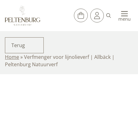
Ga
naar
de
menu
inhoud
Terug
Home
»
Verfmenger voor lijnolieverf | Allbäck |
Peltenburg Natuurverf