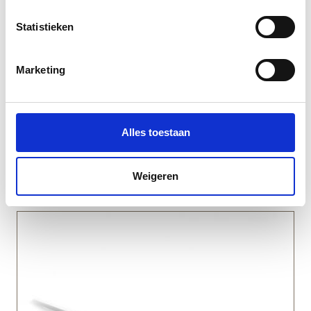
Statistieken
Marketing
Alles toestaan
100% natuurlijke Lijnolieverf | Antiek Goud |
Allbäck
Weigeren
91
vanaf
€
20,