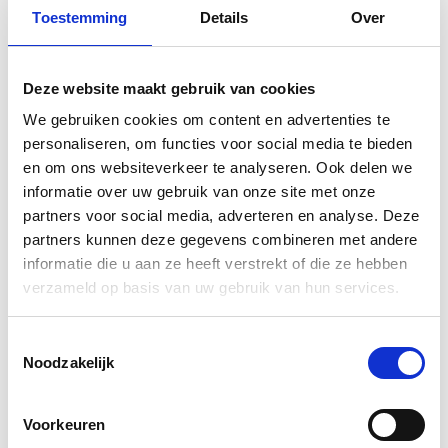
Toestemming
Details
Over
Deze website maakt gebruik van cookies
We gebruiken cookies om content en advertenties te
personaliseren, om functies voor social media te bieden
en om ons websiteverkeer te analyseren. Ook delen we
Verfkrabber | Allbäck | Peltenburg Natuurverf
informatie over uw gebruik van onze site met onze
40
€
9,
partners voor social media, adverteren en analyse. Deze
partners kunnen deze gegevens combineren met andere
informatie die u aan ze heeft verstrekt of die ze hebben
verzameld op basis van uw gebruik van hun services.
Toestemmingsselectie
Noodzakelijk
Voorkeuren