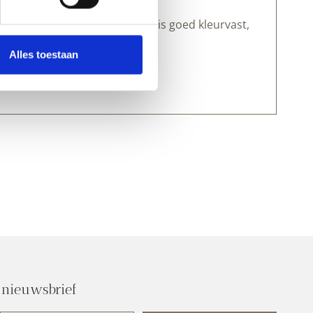
jnolieverf.
 maar minder dan xxxxxxxxxxx, is goed kleurvast,
at je het ontdekt hebt.
Alles toestaan
 nieuwsbrief