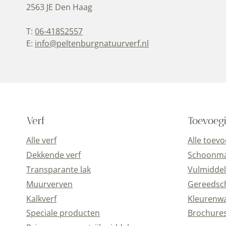
2563 JE Den Haag
T:
06-41852557
E:
info@peltenburgnatuurverf.nl
Verf
Toevoeg
Alle verf
Alle toev
Dekkende verf
Schoonmaa
Transparante lak
Vulmiddel
Muurverven
Gereedsc
Kalkverf
Kleurenwa
Speciale producten
Brochure