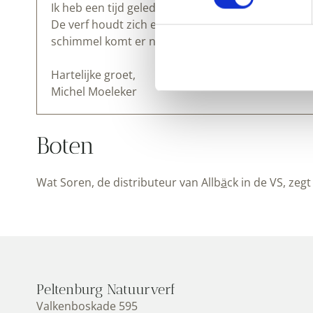
Ik heb een tijd geleden verf bij je gekocht. Het hee
De verf houdt zich echter uitstekend in het zilte
schimmel komt er niet door (10% zinkoxide) en het
Hartelijke groet,
Michel Moeleker
Boten
Wat Soren, de distributeur van Allb
ä
ck in de VS, zeg
Peltenburg Natuurverf
Valkenboskade 595