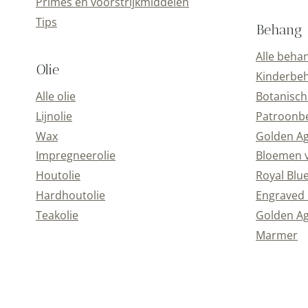
Primes en voorstrijkmiddelen
Tips
Behang
Alle beha
Olie
Kinderbe
Alle olie
Botanisch
Lijnolie
Patroonb
Wax
Golden A
Impregneerolie
Bloemen 
Houtolie
Royal Blu
Hardhoutolie
Engraved 
Teakolie
Golden Ag
Marmer