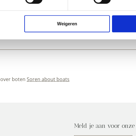
ft de gebruikelijke wat lastigere verwerking zoals bij andere li
 klimaat in Domburg. Het heeft wat moeite met beglazingskit
 houdt goed op de naden en bladdert niet. Superverf! fijn d
Weigeren
t over boten
Soren about boats
Meld je aan voor onze