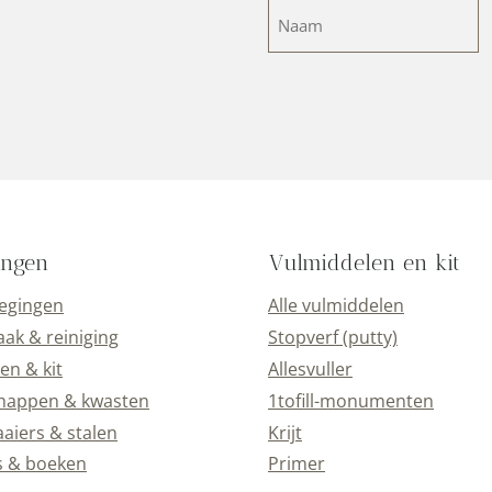
Naam
(Vereist)
ingen
Vulmiddelen en kit
oegingen
Alle vulmiddelen
k & reiniging
Stopverf (putty)
en & kit
Allesvuller
happen & kwasten
1tofill-monumenten
aiers & stalen
Krijt
s & boeken
Primer