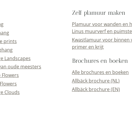
Zelf plamuur maken
ng
Plamuur voor wanden en h
Linus muurverf en puimst
hang
Kwastlamuur voor binnen 
e prints
primer en krijt
ehang
ge Landscapes
Brochures en boeken
van oude meesters
Alle brochures en boeken
e Flowers
Allbäck brochure (NL)
Flowers
Allbäck brochure (EN)
e Clouds