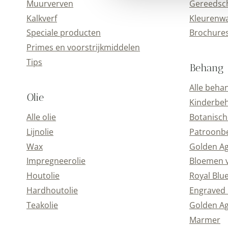
Muurverven
Gereedsc
Kalkverf
Kleurenwa
Speciale producten
Brochure
Primes en voorstrijkmiddelen
Tips
Behang
Alle beha
Olie
Kinderbe
Alle olie
Botanisch
Lijnolie
Patroonb
Wax
Golden A
Impregneerolie
Bloemen 
Houtolie
Royal Blu
Hardhoutolie
Engraved 
Teakolie
Golden Ag
Marmer