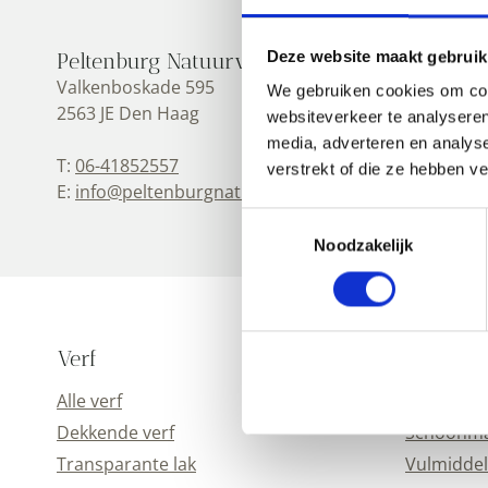
Deze website maakt gebruik
Peltenburg Natuurverf
Valkenboskade 595
We gebruiken cookies om cont
2563 JE Den Haag
websiteverkeer te analyseren
media, adverteren en analys
T:
06-41852557
verstrekt of die ze hebben v
E:
info@peltenburgnatuurverf.nl
Toestemmingsselectie
Noodzakelijk
Verf
Toevoeg
Alle verf
Alle toev
Dekkende verf
Schoonmaa
Transparante lak
Vulmiddel