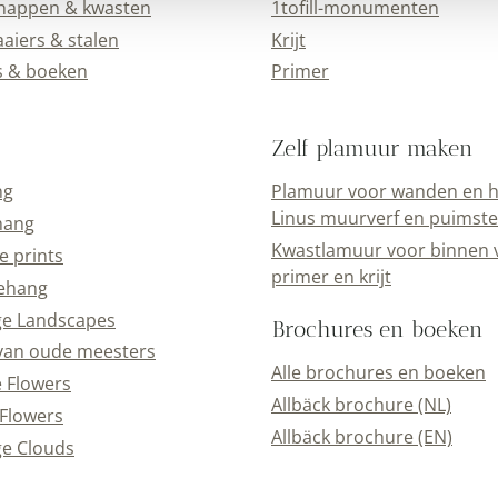
happen & kwasten
1tofill-monumenten
aiers & stalen
Krijt
s & boeken
Primer
Zelf plamuur maken
ng
Plamuur voor wanden en h
Linus muurverf en puimst
hang
Kwastlamuur voor binnen 
e prints
primer en krijt
ehang
ge Landscapes
Brochures en boeken
van oude meesters
Alle brochures en boeken
e Flowers
Allbäck brochure (NL)
Flowers
Allbäck brochure (EN)
e Clouds