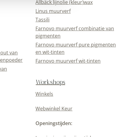
Allbäck lijnolie (kleur)wax
Linus muurverf
Tassili
Farnovo muurverf combinatie van
pigmenten
Farnovo muurverf pure pigmenten
en wit-tinten
out van
eenpoeder
Farnovo muurverf wit-tinten
van
Workshops
Winkels
Webwinkel Keur
Openingstijden: