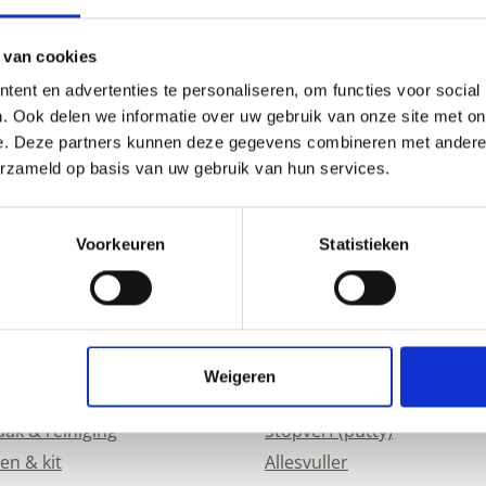
 van cookies
Meld je aan voor onze
ent en advertenties te personaliseren, om functies voor social
Naam
. Ook delen we informatie over uw gebruik van onze site met on
(Vereist)
e. Deze partners kunnen deze gegevens combineren met andere i
erzameld op basis van uw gebruik van hun services.
Voorkeuren
Statistieken
ingen
Vulmiddelen en kit
Weigeren
oegingen
Alle vulmiddelen
k & reiniging
Stopverf (putty)
en & kit
Allesvuller