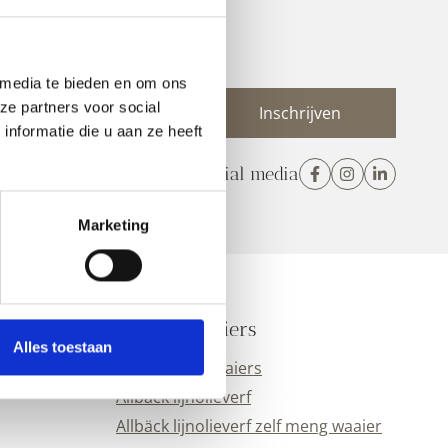
 nieuwsbrief
 media te bieden en om ons
E-
ze partners voor social
mailadres
nformatie die u aan ze heeft
(Vereist)
Volg ons op social media
Marketing
Kleurenwaaiers
Alles toestaan
Alle kleurenwaaiers
Allbäck lijnolieverf
Allbäck lijnolieverf zelf meng waaier