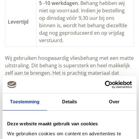
5 -10 werkdagen.
Behang hebben wij
niet op voorraad. Indien je bestelling
op dinsdag vóór 9,30 uur bij ons
Levertijd
binnen is, wordt het behang diezelfde
dag nog geproduceerd en op vrijdag
verstuurd.
Wij gebruiken hoogwaardig vliesbehang met een matte
uitstraling. Dit behang is supersterk en heel makkelijk
zelf aan te brengen. Het is prachtig materiaal dat
bovendien milieuvriendelijk wordt geproduceerd.
Hoogwaardig vliesbehang met een matte uitstraling
Toestemming
Details
Over
Makkelijk zelf aan te brengen
Milieuvriendelijk geproduceerd
Maatwerk mogelijk
Deze website maakt gebruik van cookies
Gratis verzending binnen Nederland en België
30 dagen bedenktijd
We gebruiken cookies om content en advertenties te