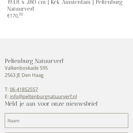
194.8 x 280 cm | Kek Amsterdam | Peltenburg
Natuurverf
00
€
170,
Peltenburg Natuurverf
Valkenboskade 595
2563 JE Den Haag
T:
06-41852557
E:
info@peltenburgnatuurverf.nl
Meld je aan voor onze nieuwsbrief
Naam
(Vereist)