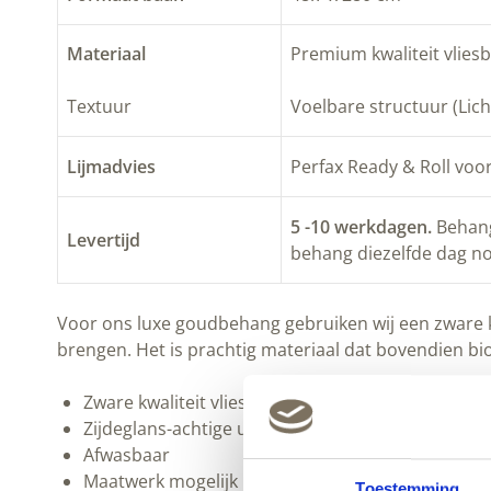
Materiaal
Premium kwaliteit vliesb
Textuur
Voelbare structuur (Lich
Lijmadvies
Perfax Ready & Roll voo
5 -10 werkdagen.
Behang 
Levertijd
behang diezelfde dag no
Voor ons luxe goudbehang gebruiken wij een zware kwa
brengen. Het is prachtig materiaal dat bovendien bio
Zware kwaliteit vliesbehang met metallic toplaag 
Zijdeglans-achtige uitstraling met lichte structuur
Afwasbaar
Maatwerk mogelijk
Toestemming