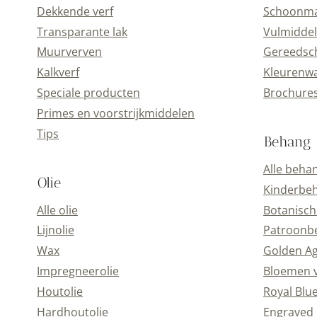
Dekkende verf
Schoonmaa
Transparante lak
Vulmiddel
Muurverven
Gereedsc
Kalkverf
Kleurenwa
Speciale producten
Brochure
Primes en voorstrijkmiddelen
Tips
Behang
Alle beha
Olie
Kinderbe
Alle olie
Botanisch
Lijnolie
Patroonb
Wax
Golden A
Impregneerolie
Bloemen 
Houtolie
Royal Blu
Hardhoutolie
Engraved 