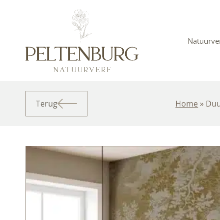
Ga
naar
de
inhoud
Natuurve
Terug
Home
»
Duu