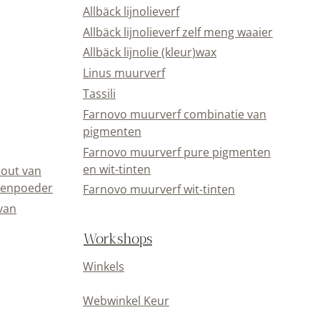
Allbäck lijnolieverf
Allbäck lijnolieverf zelf meng waaier
Allbäck lijnolie (kleur)wax
Linus muurverf
Tassili
Farnovo muurverf combinatie van
pigmenten
Farnovo muurverf pure pigmenten
en wit-tinten
out van
eenpoeder
Farnovo muurverf wit-tinten
van
Workshops
Winkels
Webwinkel Keur