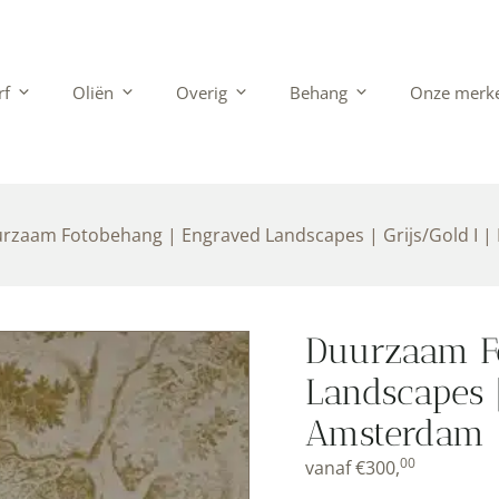
rf
Oliën
Overig
Behang
Onze merk
rzaam Fotobehang | Engraved Landscapes | Grijs/Gold I |
Duurzaam F
Landscapes |
Amsterdam |
00
vanaf
€
300,