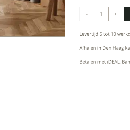
Duurzaam
Fotobehang
|
Levertijd 5 tot 10 wer
Engraved
Landscapes
Afhalen in Den Haag ka
|
Grijs/Gold
Betalen met iDEAL, Ban
I
|
Kek
Amsterdam
|
Peltenburg
Natuurverf
aantal