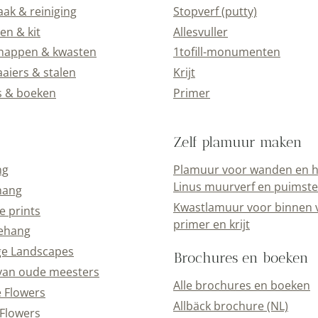
k & reiniging
Stopverf (putty)
en & kit
Allesvuller
happen & kwasten
1tofill-monumenten
aiers & stalen
Krijt
s & boeken
Primer
Zelf plamuur maken
ng
Plamuur voor wanden en h
Linus muurverf en puimst
hang
Kwastlamuur voor binnen 
e prints
primer en krijt
ehang
ge Landscapes
Brochures en boeken
van oude meesters
Alle brochures en boeken
e Flowers
Allbäck brochure (NL)
Flowers