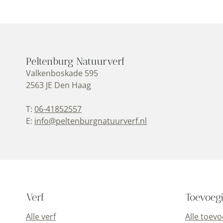
Peltenburg Natuurverf
Valkenboskade 595
2563 JE Den Haag
T:
06-41852557
E:
info@peltenburgnatuurverf.nl
Verf
Toevoeg
Alle verf
Alle toev