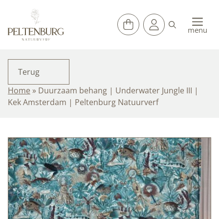
Ga
naar
de
menu
inhoud
Terug
Home
»
Duurzaam behang | Underwater Jungle III |
Kek Amsterdam | Peltenburg Natuurverf