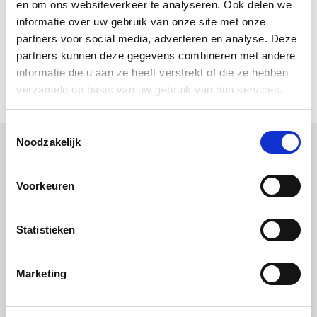
en om ons websiteverkeer te analyseren. Ook delen we
Downloads
informatie over uw gebruik van onze site met onze
partners voor social media, adverteren en analyse. Deze
(Nederlands) (pdf)
partners kunnen deze gegevens combineren met andere
(Engels) (pdf)
informatie die u aan ze heeft verstrekt of die ze hebben
verzameld op basis van uw gebruik van hun services.
Toestemmingsselectie
Noodzakelijk
Uitgelichte producten
Voorkeuren
Statistieken
AANMELDEN
Marketing