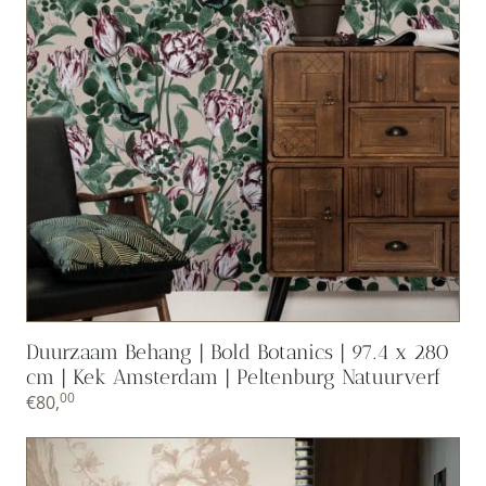
Duurzaam Behang | Bold Botanics | 97.4 x 280
cm | Kek Amsterdam | Peltenburg Natuurverf
00
€
80,