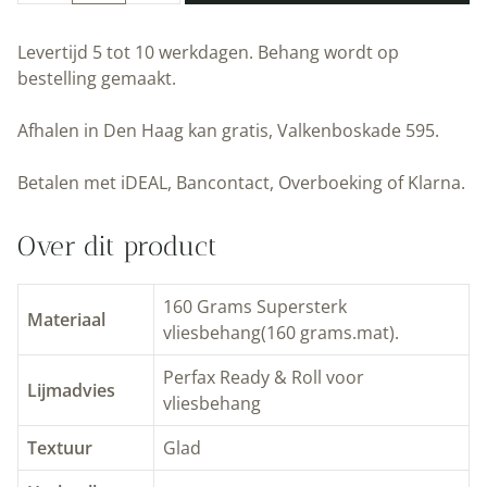
behang
|
Levertijd 5 tot 10 werkdagen. Behang wordt op
Underwater
bestelling gemaakt.
Jungle
III
Afhalen in Den Haag kan gratis, Valkenboskade 595.
|
Kek
Betalen met iDEAL, Bancontact, Overboeking of Klarna.
Amsterdam
|
Over dit product
Peltenburg
Natuurverf
aantal
160 Grams Supersterk
Materiaal
vliesbehang(160 grams.mat).
Perfax Ready & Roll voor
Lijmadvies
vliesbehang
Textuur
Glad