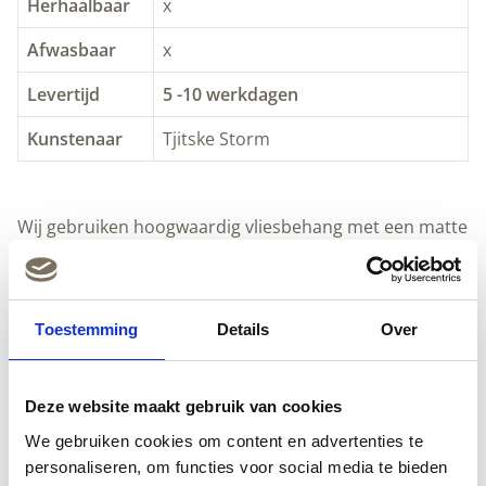
Herhaalbaar
x
Afwasbaar
x
Levertijd
5 -10 werkdagen
Kunstenaar
Tjitske Storm
Wij gebruiken hoogwaardig vliesbehang met een matte
uitstraling. Dit behang is supersterk en heel makkelijk
zelf aan te brengen. Het is prachtig materiaal dat
bovendien milieuvriendelijk wordt geproduceerd.
Hoogwaardig vliesbehang met een matte uitstraling
Toestemming
Details
Over
Makkelijk zelf aan te brengen
Milieuvriendelijk geproduceerd
Deze website maakt gebruik van cookies
Maatwerk mogelijk
Gratis verzending binnen Nederland en België
We gebruiken cookies om content en advertenties te
30 dagen bedenktijd
personaliseren, om functies voor social media te bieden