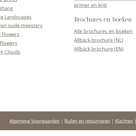
primer en krijt
ehang
ge Landscapes
Brochures en boeken
van oude meesters
Alle brochures en boeken
e Flowers
Allbäck brochure (NL)
Flowers
Allbäck brochure (EN)
e Clouds
Algemene Voorwaarden
|
Ruilen en retourneren
|
Klachten