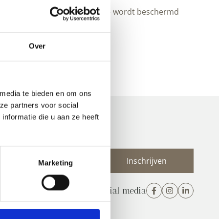
 betaalserver van PayPal, welke wordt beschermd
Over
 media te bieden en om ons
ze partners voor social
nformatie die u aan ze heeft
 nieuwsbrief
E-
Marketing
mailadres
(Vereist)
Volg ons op social media