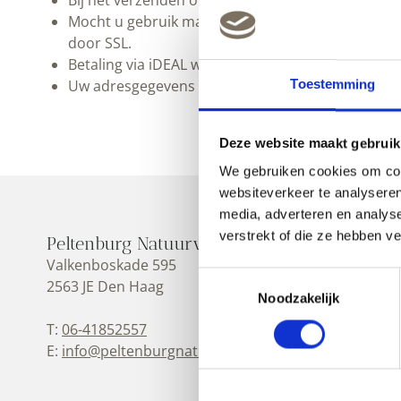
Bij het verzenden onder Rembours betaald u pas 
Mocht u gebruik maken van Paypal via onze websi
door SSL.
Betaling via iDEAL wordt afgewerkt op de internet
Uw adresgegevens worden opgeslagen in onze d
Toestemming
Deze website maakt gebruik
We gebruiken cookies om cont
websiteverkeer te analyseren
media, adverteren en analys
verstrekt of die ze hebben v
Peltenburg Natuurverf
Valkenboskade 595
Toestemmingsselectie
2563 JE Den Haag
Noodzakelijk
T:
06-41852557
E:
info@peltenburgnatuurverf.nl