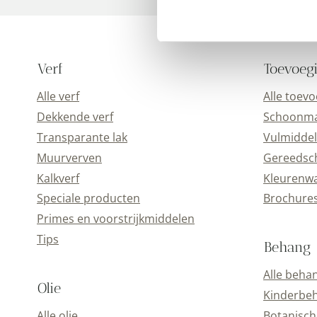
Verf
Toevoeg
Alle verf
Alle toev
Dekkende verf
Schoonmaa
Transparante lak
Vulmiddel
Muurverven
Gereedsc
Kalkverf
Kleurenwa
Speciale producten
Brochure
Primes en voorstrijkmiddelen
Tips
Behang
Alle beha
Olie
Kinderbe
Alle olie
Botanisch