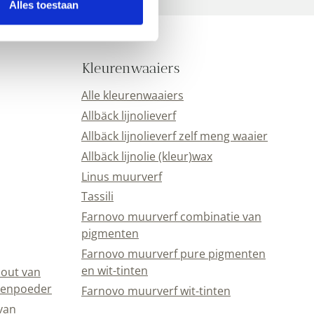
Alles toestaan
Kleurenwaaiers
Alle kleurenwaaiers
Allbäck lijnolieverf
Allbäck lijnolieverf zelf meng waaier
Allbäck lijnolie (kleur)wax
Linus muurverf
Tassili
Farnovo muurverf combinatie van
pigmenten
Farnovo muurverf pure pigmenten
en wit-tinten
out van
eenpoeder
Farnovo muurverf wit-tinten
van