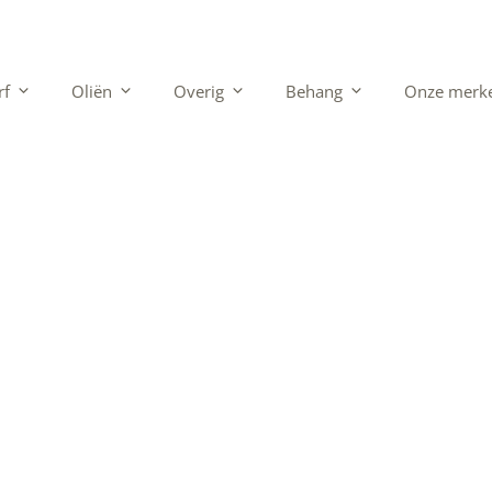
rf
Oliën
Overig
Behang
Onze merk
binding bij beta