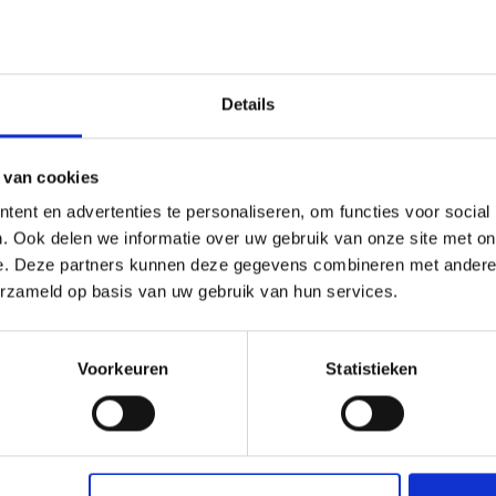
aan de deur bij aflevering door de postbode.
te wordt u tijdens de betaling omgeleid naar de beveiligde
-bankier-site van uw bank.
atabase. Deze database wordt beschermd door Apache.
Details
 van cookies
ent en advertenties te personaliseren, om functies voor social
. Ook delen we informatie over uw gebruik van onze site met on
e. Deze partners kunnen deze gegevens combineren met andere i
erzameld op basis van uw gebruik van hun services.
Meld je aan voor onze
Naam
Voorkeuren
Statistieken
(Vereist)