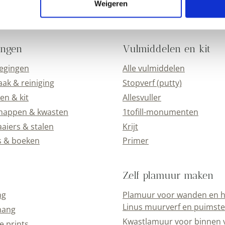
Weigeren
ingen
Vulmiddelen en kit
oegingen
Alle vulmiddelen
k & reiniging
Stopverf (putty)
en & kit
Allesvuller
happen & kwasten
1tofill-monumenten
aiers & stalen
Krijt
s & boeken
Primer
Zelf plamuur maken
ng
Plamuur voor wanden en h
Linus muurverf en puimst
hang
Kwastlamuur voor binnen 
e prints