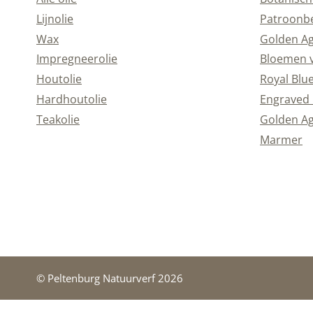
Lijnolie
Patroonb
Wax
Golden A
Impregneerolie
Bloemen 
Houtolie
Royal Blu
Hardhoutolie
Engraved 
Teakolie
Golden Ag
Marmer
© Peltenburg Natuurverf 2026