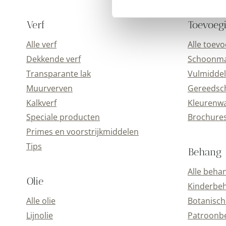
Verf
Toevoeg
Alle verf
Alle toev
Dekkende verf
Schoonmaa
Transparante lak
Vulmiddel
Muurverven
Gereedsc
Kalkverf
Kleurenwa
Speciale producten
Brochure
Primes en voorstrijkmiddelen
Tips
Behang
Alle beha
Olie
Kinderbe
Alle olie
Botanisch
Lijnolie
Patroonb