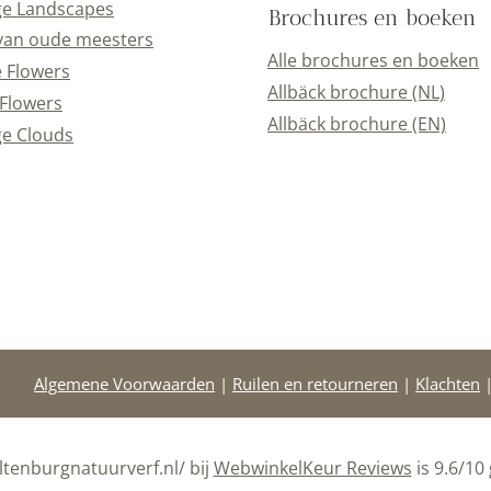
ge Landscapes
Brochures en boeken
van oude meesters
Alle brochures en boeken
e Flowers
Allbäck brochure (NL)
Flowers
Allbäck brochure (EN)
e Clouds
Algemene Voorwaarden
|
Ruilen en retourneren
|
Klachten
tenburgnatuurverf.nl/ bij
WebwinkelKeur Reviews
is 9.6/10