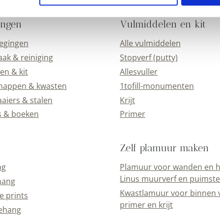
ingen
Vulmiddelen en kit
oegingen
Alle vulmiddelen
k & reiniging
Stopverf (putty)
en & kit
Allesvuller
happen & kwasten
1tofill-monumenten
aiers & stalen
Krijt
s & boeken
Primer
Zelf plamuur maken
ng
Plamuur voor wanden en h
Linus muurverf en puimst
hang
Kwastlamuur voor binnen 
e prints
primer en krijt
ehang