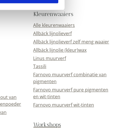
Kleurenwaaiers
Alle kleurenwaaiers
Allbäck lijnolieverf
Allbäck lijnolieverf zelf meng waaier
Allbäck lijnolie (kleur)wax
Linus muurverf
Tassili
Farnovo muurverf combinatie van
pigmenten
Farnovo muurverf pure pigmenten
en wit-tinten
out van
eenpoeder
Farnovo muurverf wit-tinten
van
Workshops