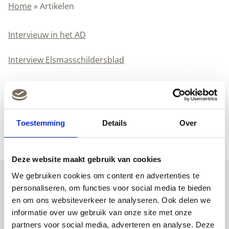
Home
»
Artikelen
Intervieuw in het AD
Interview Elsmasschildersblad
Common Household Chemicals and the Allergy Risks in
Pre-School Age Children
Artikel Tom Coke
Toestemming
Details
Over
Deze website maakt gebruik van cookies
We gebruiken cookies om content en advertenties te
personaliseren, om functies voor social media te bieden
Peltenburg Natuurverf
en om ons websiteverkeer te analyseren. Ook delen we
Valkenboskade 595
informatie over uw gebruik van onze site met onze
2563 JE Den Haag
partners voor social media, adverteren en analyse. Deze