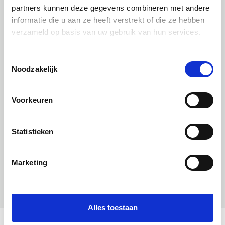
partners kunnen deze gegevens combineren met andere
T:
06-41852557
informatie die u aan ze heeft verstrekt of die ze hebben
E:
info@peltenburgnatuurverf.nl
verzameld op basis van uw gebruik van hun services.
Meld je aan voor onze nieuwsbrief
Toestemmingsselectie
Naam
Noodzakelijk
(Vereist)
E-
Voorkeuren
mailadres
(Vereist)
Statistieken
Marketing
Volg ons op social media
Alles toestaan