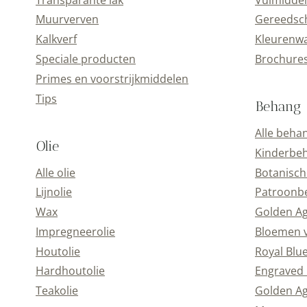
Muurverven
Gereedsc
Kalkverf
Kleurenwa
Speciale producten
Brochure
Primes en voorstrijkmiddelen
Tips
Behang
Alle beha
Olie
Kinderbe
Alle olie
Botanisch
Lijnolie
Patroonb
Wax
Golden A
Impregneerolie
Bloemen 
Houtolie
Royal Blu
Hardhoutolie
Engraved 
Teakolie
Golden Ag