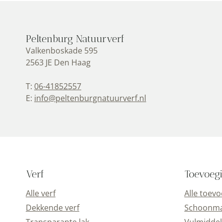
Peltenburg Natuurverf
Valkenboskade 595
2563 JE Den Haag
T:
06-41852557
E:
info@peltenburgnatuurverf.nl
Verf
Toevoeg
Alle verf
Alle toev
Dekkende verf
Schoonmaa
Transparante lak
Vulmiddel