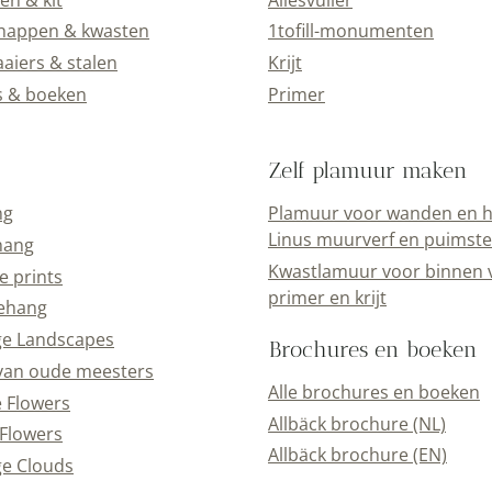
happen & kwasten
1tofill-monumenten
aiers & stalen
Krijt
s & boeken
Primer
Zelf plamuur maken
ng
Plamuur voor wanden en h
Linus muurverf en puimst
hang
Kwastlamuur voor binnen 
e prints
primer en krijt
ehang
ge Landscapes
Brochures en boeken
van oude meesters
Alle brochures en boeken
e Flowers
Allbäck brochure (NL)
Flowers
Allbäck brochure (EN)
e Clouds