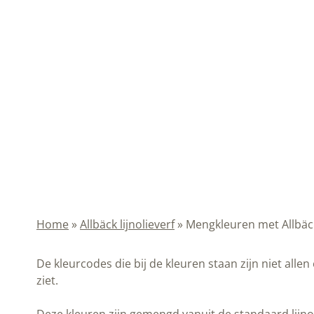
Home
»
Allbäck lijnolieverf
»
Mengkleuren met Allbäck 
De kleurcodes die bij de kleuren staan zijn niet alle
ziet.