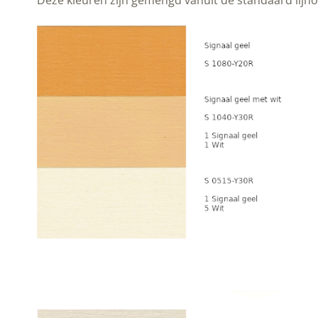
Deze kleuren zijn gemengd vanuit de standaard lijnol