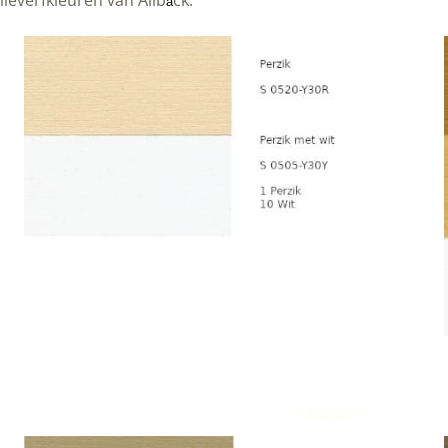
ieverfkleuren van Allb
ck.
ä