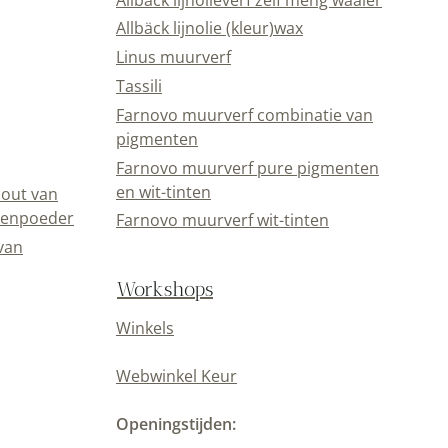
Allbäck lijnolie (kleur)wax
Linus muurverf
Tassili
Farnovo muurverf combinatie van
pigmenten
Farnovo muurverf pure pigmenten
en wit-tinten
out van
eenpoeder
Farnovo muurverf wit-tinten
van
Workshops
Winkels
Webwinkel Keur
Openingstijden: