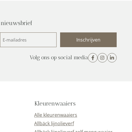
 nieuwsbrief
E-
mailadres
(Vereist)
Volg ons op social media
Kleurenwaaiers
Alle kleurenwaaiers
Allbäck lijnolieverf
Allbäck lijnolieverf zelf meng waaier