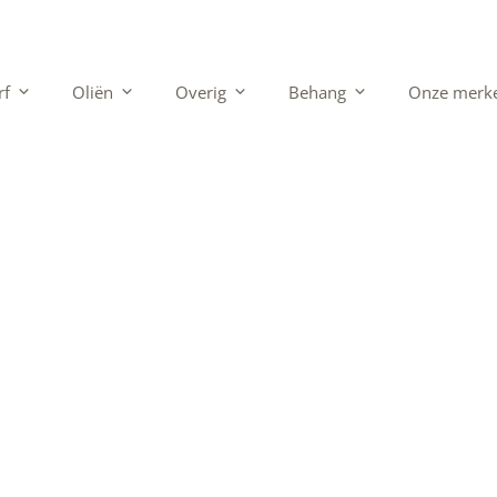
rf
Oliën
Overig
Behang
Onze merk
t Allbäck lijno