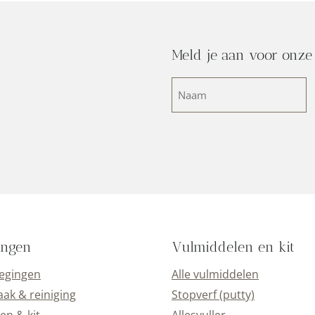
Meld je aan voor onze
Naam
(Vereist)
ingen
Vulmiddelen en kit
oegingen
Alle vulmiddelen
k & reiniging
Stopverf (putty)
en & kit
Allesvuller